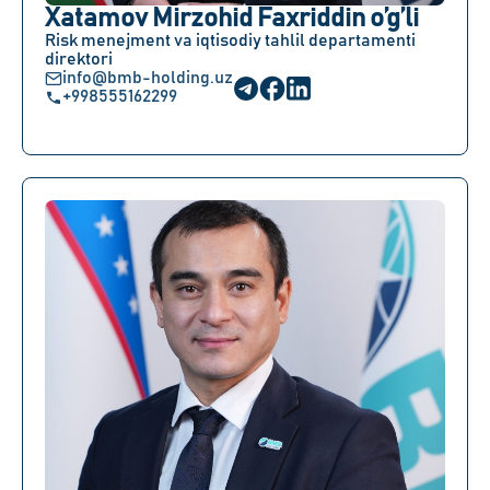
Xatamov Mirzohid Faxriddin o’g’li
Risk menejment va iqtisodiy tahlil departamenti
direktori
info@bmb-holding.uz
+998555162299