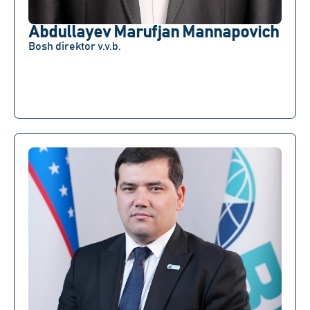
Abdullayev Marufjan Mannapovich
Bosh direktor v.v.b.