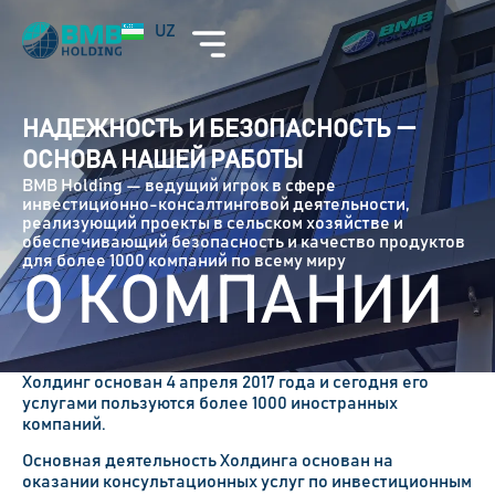
EN
UZ
RU
НАДЕЖНОСТЬ И БЕЗОПАСНОСТЬ —
ОСНОВА НАШЕЙ РАБОТЫ
BMB Holding — ведущий игрок в сфере
инвестиционно-консалтинговой деятельности,
реализующий проекты в сельском хозяйстве и
обеспечивающий безопасность и качество продуктов
для более 1000 компаний по всему миру
О КОМПАНИИ
Холдинг
основан
4 апреля 2017
года и сегодня е
го
услугами пользуются более
1000
иностранных
компаний.
Основная деятельность
Холдинга
основан на
оказании консультационных услуг по инвестиционным