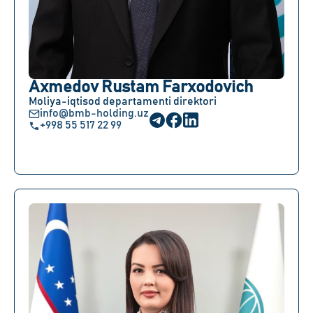
Axmedov Rustam Farxodovich
Moliya-iqtisod departamenti direktori
info@bmb-holding.uz
+998 55 517 22 99