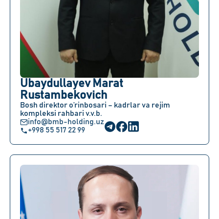
Ubaydullayev Marat
Rustambekovich
Bosh direktor o’rinbosari – kadrlar va rejim
kompleksi rahbari v.v.b.
info@bmb-holding.uz
+998 55 517 22 99