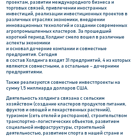
проектам, развитии международного бизнеса и
торговых связей, привлечении иностранных
инвестиций, реализации инвестиционных проектов в
различных отраслях экономики, внедрении
инновационных технологий и создании современных
агропромышленных кластеров. За прошедший
короткий период
Холдинг
смело вош
ел
в различные
аспекты экономики
и основал дочерние компании и совместные
предприятия
.
Сегодня
в состав
Холдинга
входят
3
1
предприятий,
4
из которых
являются совместными, а остальные – дочерними
предприятиями.
Также реализуются совместные инвестпроекты на
сумму
1,5
миллиарда долларов США.
Деятельность холдинга связана с сельским
хозяйством (создание кластеров продуктов питания,
фруктов и овощей и лекарственных растений),
туризмом (сеть отелей и ресторанов), строительством
транспортно-логистических объектов, развитием
социальной инфраструктуры, строительной
деятельностью, развитием спорта в нашей стране и