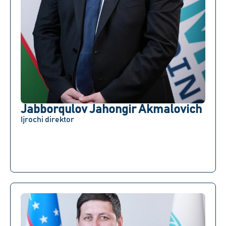
Jabborqulov Jahongir Akmalovich
Ijrochi direktor