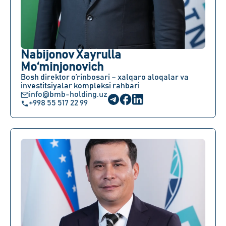
Nabijonov Xayrulla
Mo‘minjonovich
Bosh direktor o’rinbosari – xalqaro aloqalar va
investitsiyalar kompleksi rahbari
info@bmb-holding.uz
+998 55 517 22 99