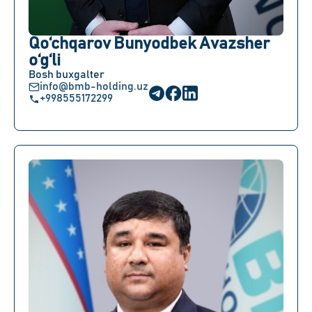
Qo‘chqarov Bunyodbek Avazsher
o‘g‘li
Bosh buxgalter
info@bmb-holding.uz
+998555172299