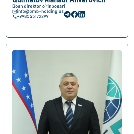
Qulmatov Mansur Anvarovich
Bosh direktor o’rinbosari
info@bmb-holding.uz
+998555172299