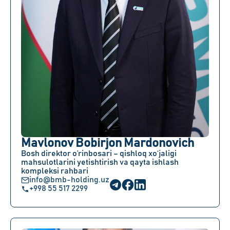
Mavlonov Bobirjon Mardonovich
Bosh direktor o’rinbosari – qishloq xo‘jaligi
mahsulotlarini yetishtirish va qayta ishlash
kompleksi rahbari
info@bmb-holding.uz
+998 55 517 2299