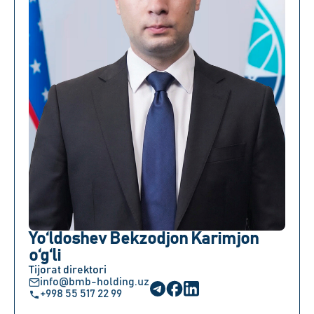
Yo‘ldoshev Bekzodjon Karimjon
o‘g‘li
Tijorat direktori
info@bmb-holding.uz
+998 55 517 22 99