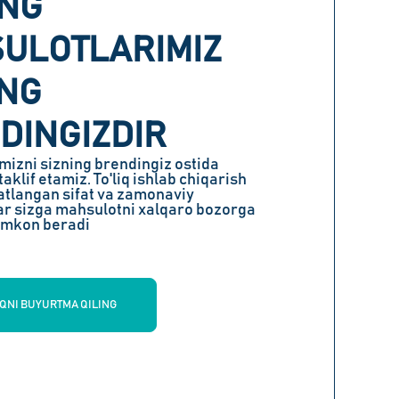
ING
ULOTLARIMIZ
ING
DINGIZDIR
mizni sizning brendingiz ostida
aklif etamiz. To'liq ishlab chiqarish
ikatlangan sifat va zamonaviy
ar sizga mahsulotni xalqaro bozorga
imkon beradi​
OQNI BUYURTMA QILING