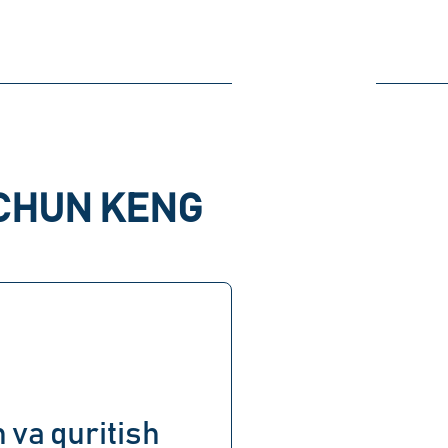
UCHUN KENG
 va quritish