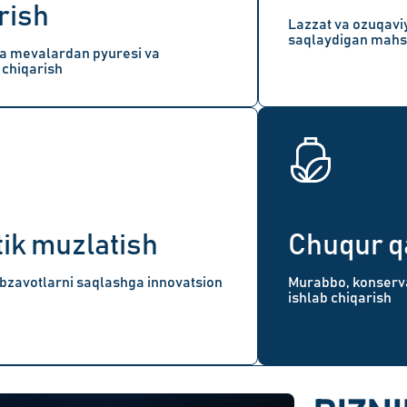
rish
Lazzat va ozuqaviy
saqlaydigan mahsu
a mevalardan pyuresi va
 chiqarish
ik muzlatish
Chuqur q
bzavotlarni saqlashga innovatsion
Murabbo, konserv
ishlab chiqarish