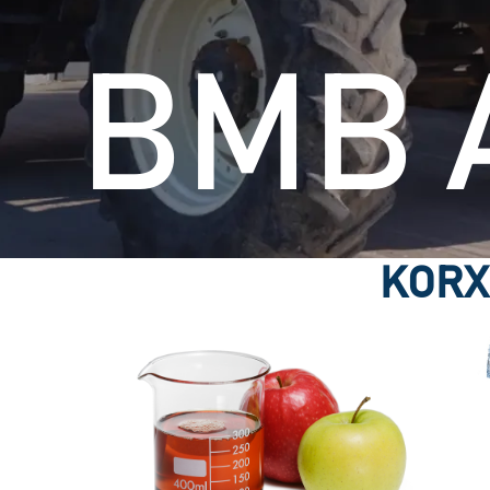
BMB 
KORX