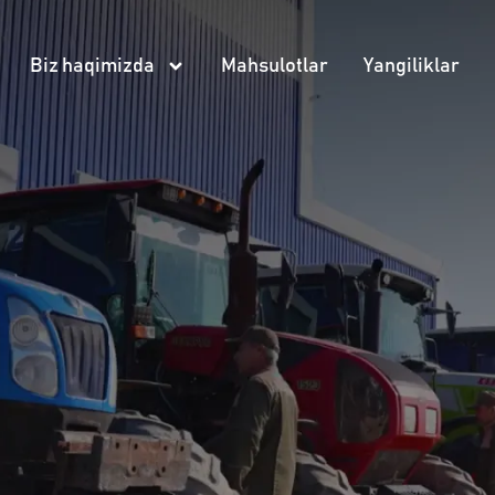
Biz haqimizda
Mahsulotlar
Yangiliklar