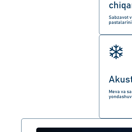
chiqa
Sabzavot v
pastalarini
Akust
Meva va sa
yondashuv