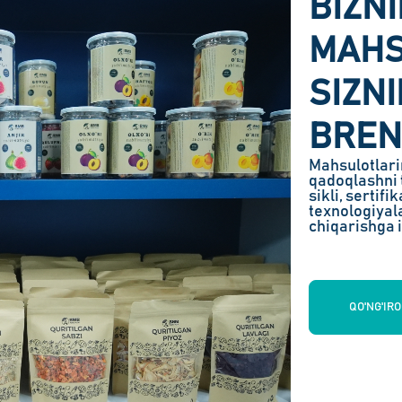
BIZN
MAHS
SIZN
BREN
Mahsulotlari
qadoqlashni t
sikli, sertif
texnologiyal
chiqarishga 
QO'NG'IR