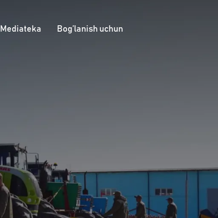
Mediateka
Bog’lanish uchun