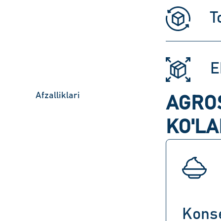
T
E
Afzalliklari
AGRO
KO'LA
Konse