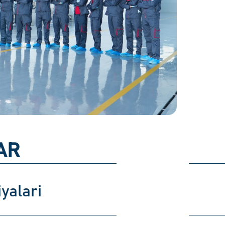
AR
yalari