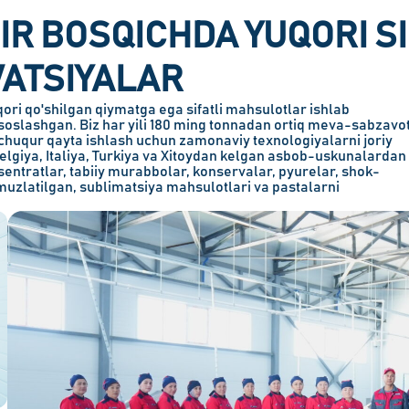
IR BOSQICHDA YUQORI SI
ATSIYALAR
ri qo'shilgan qiymatga ega sifatli mahsulotlar ishlab
isoslashgan. Biz har yili 180 ming tonnadan ortiq meva-sabzavo
chuqur qayta ishlash uchun zamonaviy texnologiyalarni joriy
lgiya, Italiya, Turkiya va Xitoydan kelgan asbob-uskunalardan
sentratlar, tabiiy murabbolar, konservalar, pyurelar, shok-
muzlatilgan, sublimatsiya mahsulotlari va pastalarni