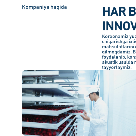
Kompaniya haqida
HAR B
INNOV
Korxonamiz yuqo
chiqarishga ixt
mahsulotlarini 
qilmoqdamiz. Be
foydalanib, kon
akustik usulda 
tayyorlaymiz.