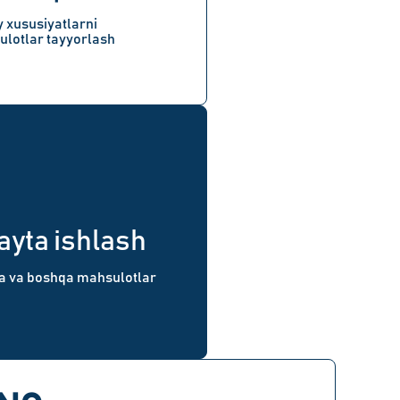
 xususiyatlarni
lotlar tayyorlash
ayta ishlash
a va boshqa mahsulotlar