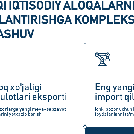
I IQTISODIY ALOQALARN
JLANTIRISHGA KOMPLEK
ASHUV
q xo'jaligi
Eng yang
lotlari eksporti
import qi
zorlarga yangi meva-sabzavot
Ichki bozor uchun 
rini yetkazib berish
foydalanishni ta'