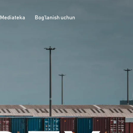
Mediateka
Bog’lanish uchun