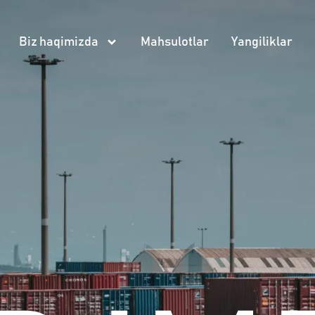
Biz haqimizda
Mahsulotlar
Yangiliklar