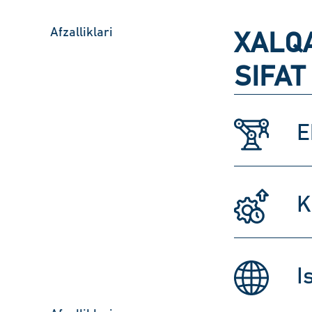
Afzalliklari
XALQA
SIFAT
E
K
I