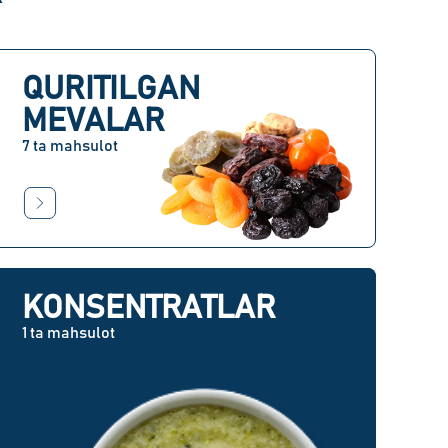
QURITILGAN
MEVALAR
7 ta mahsulot
KONSENTRATLAR
1 ta mahsulot