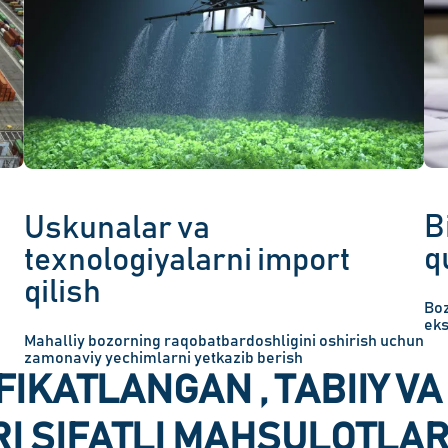
B
Uskunalar va
q
texnologiyalarni import
qilish
Boz
eks
Mahalliy bozorning raqobatbardoshligini oshirish uchun
zamonaviy yechimlarni yetkazib berish
FIKATLANGAN , TABIIY VA
I SIFATLI MAHSULOTLA