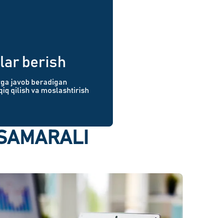
tlar berish
rga javob beradigan
iq qilish va moslashtirish
SAMARALI