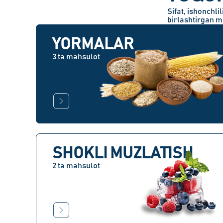
Sifat, ishonchl
birlashtirgan m
YORMALAR
3 ta mahsulot
SHOKLI MUZLATISH
2 ta mahsulot