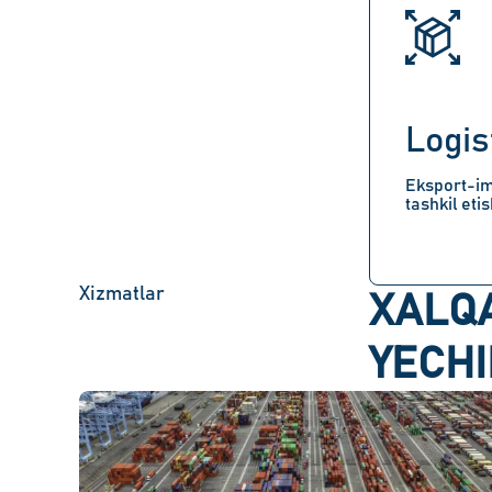
Logis
Eksport-im
tashkil eti
Xizmatlar
XALQ
YECH