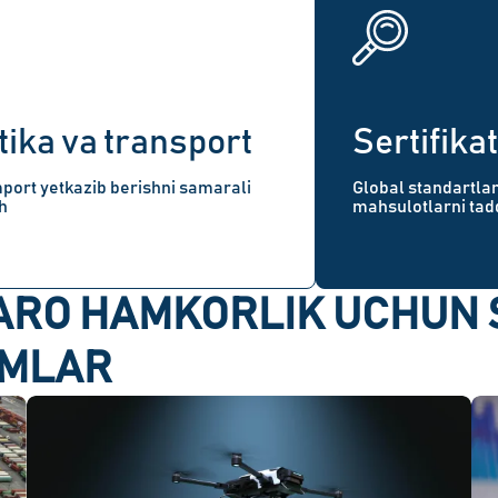
tika va transport
Sertifika
port yetkazib berishni samarali
Global standartla
sh
mahsulotlarni tadq
ARO HAMKORLIK UCHUN 
IMLAR