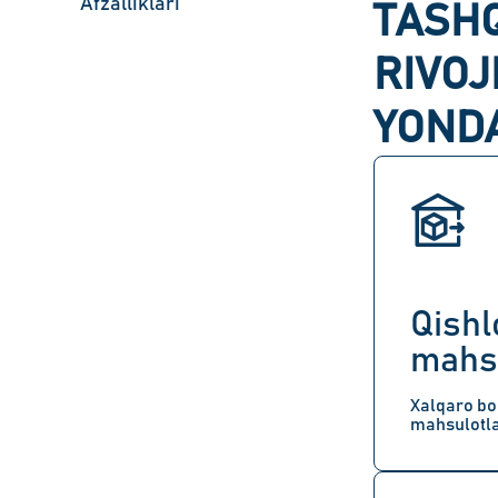
Afzalliklari
TASHQ
RIVO
YOND
Qishlo
mahsu
Xalqaro bo
mahsulotla