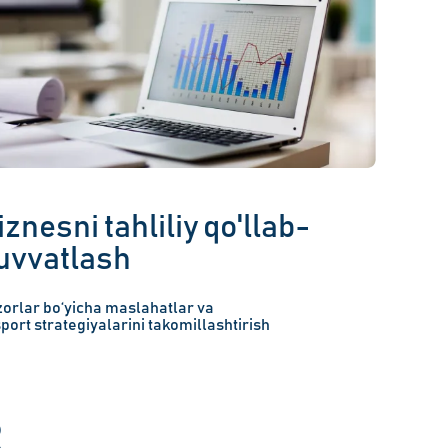
iznesni tahliliy qo'llab-
uvvatlash
orlar bo‘yicha maslahatlar va
port strategiyalarini takomillashtirish
R