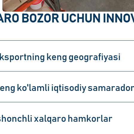
RO BOZOR UCHUN INNOV
ksportning keng geografiyasi
eng ko'lamli iqtisodiy samarador
shonchli xalqaro hamkorlar