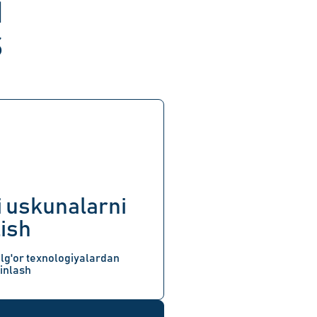
I
S
i uskunalarni
lish
ilg'or texnologiyalardan
minlash