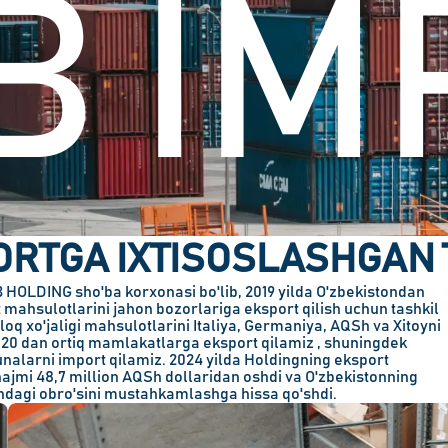
B IM
RTGA IXTISOSLASHGAN 
OLDING sho'ba korxonasi bo'lib, 2019 yilda O'zbekistondan
ahsulotlarini jahon bozorlariga eksport qilish uchun tashkil
hloq xo'jaligi mahsulotlarini Italiya, Germaniya, AQSh va Xitoyni
 20 dan ortiq mamlakatlarga
eksport qilamiz , shuningdek
alarni import qilamiz. 2024 yilda Holdingning
eksport
hajmi 48,7 million AQSh dollaridan oshdi
va O'zbekistonning
dagi obro'sini mustahkamlashga hissa qo'shdi.