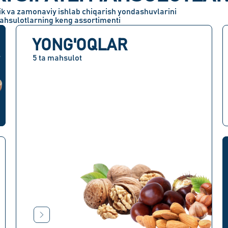
ilik va zamonaviy ishlab chiqarish yondashuvlarini
ahsulotlarning keng assortimenti
YONG'OQLAR
5 ta mahsulot