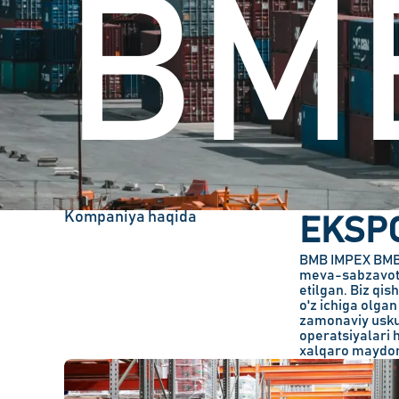
BM
Kompaniya haqida
EKSPO
BMB IMPEX BMB H
meva-sabzavot m
etilgan. Biz qis
o'z ichiga
olgan
zamonaviy uskun
operatsiyalari 
xalqaro maydon