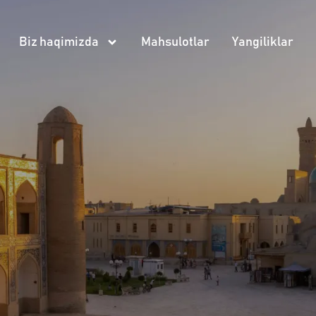
Biz haqimizda
Mahsulotlar
Yangiliklar