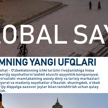
LOBAL SA
MNING YANGI UFQLARI
hat - O'zbekistonning ichki turizmi rivojlanishiga hissa
xorijiy sayohatlarni tashkil etuvchi sayyohlik kompaniyasi.
 yo'nalishi-mamlakatning asosiy diniy va tarixiy markazlari
iyorat va madaniy sayohatlar o'tkazish, shuningdek, o'zbek
ijiy diqqatga sazovor joylar bilan tanishtirish uchun qulay
ish.