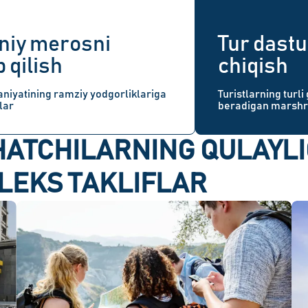
niy merosni
Tur dastu
b qilish
chiqish
niyatining ramziy yodgorliklariga
Turistlarning turli
lar
beradigan marshru
ATCHILARNING QULAYLI
LEKS TAKLIFLAR