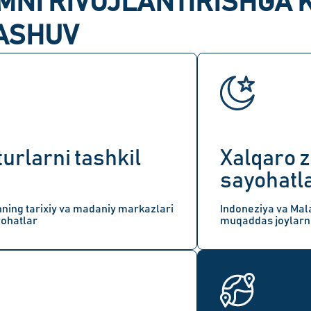
MNI RIVOJLANTIRISHGA
ASHUV
turlarni tashkil
Xalqaro z
sayohatla
nning tarixiy va madaniy markazlari
Indoneziya va Mal
yohatlar
muqaddas joylarni 