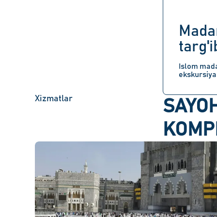
Mada
targ'i
Islom mada
ekskursiya
Xizmatlar​
SAYOH
KOMP