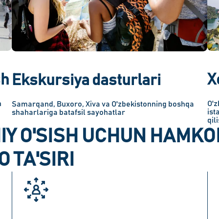
sh
X
Ekskursiya dasturlari
h
O'z
Samarqand, Buxoro, Xiva va O'zbekistonning boshqa
ist
shaharlariga batafsil sayohatlar
qil
Y O'SISH UCHUN HAMKO
O TA'SIRI