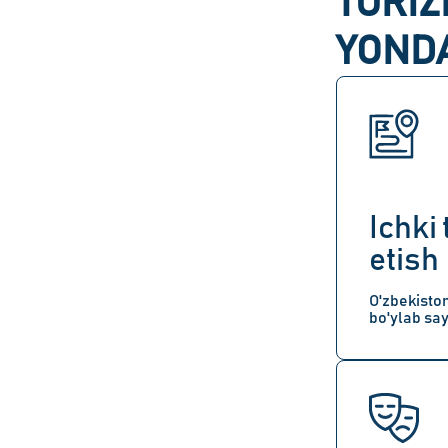
TURIZ
YOND
Ichki 
etish
O'zbekisto
bo'ylab sa