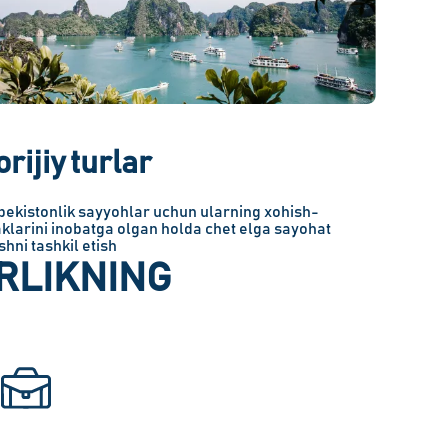
orijiy turlar
bekistonlik sayyohlar uchun ularning xohish-
aklarini inobatga olgan holda chet elga sayohat
ishni tashkil etish
RLIKNING