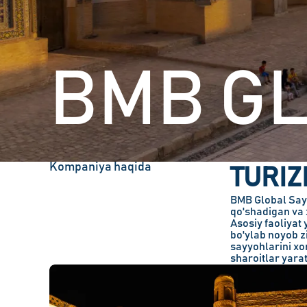
BMB G
Kompaniya haqida
TURIZ
BMB Global Sayo
qo'shadigan va 
Asosiy faoliyat
bo'ylab noyob z
sayyohlarini xor
sharoitlar yarat