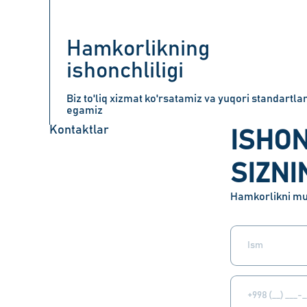
Hamkorlikning
ishonchliligi
Biz to'liq xizmat ko'rsatamiz va yuqori standartla
egamiz
Kontaktlar
ISHO
SIZNI
Hamkorlikni mu