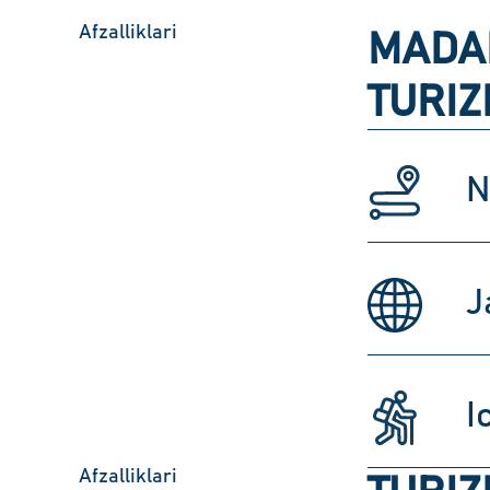
Afzalliklari
MADA
TURIZ
N
J
I
Afzalliklari