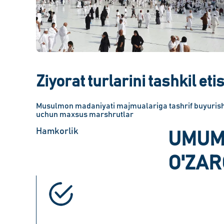
Ziyorat turlarini tashkil eti
Musulmon madaniyati majmualariga tashrif buyuris
uchun maxsus marshrutlar
Hamkorlik
UMUMI
O'ZAR