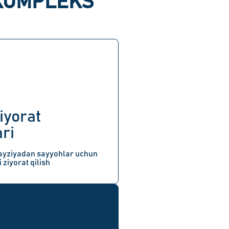
 KOMPLEKS
iyorat
ri
ayziyadan sayyohlar uchun
ziyorat qilish