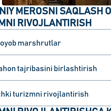
NIY MEROSNI SAQLASH 
MNI RIVOJLANTIRISH
oyob marshrutlar
ahon tajribasini birlashtirish
chki turizmni rivojlantirish