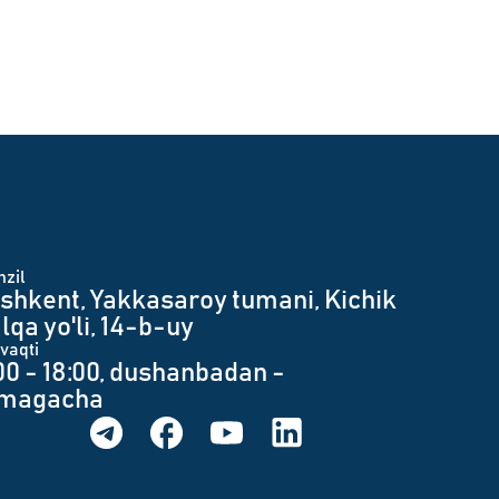
zil
shkent, Yakkasaroy tumani, Kichik
lqa yo'li, 14-b-uy
 vaqti
00 - 18:00, dushanbadan -
umagacha