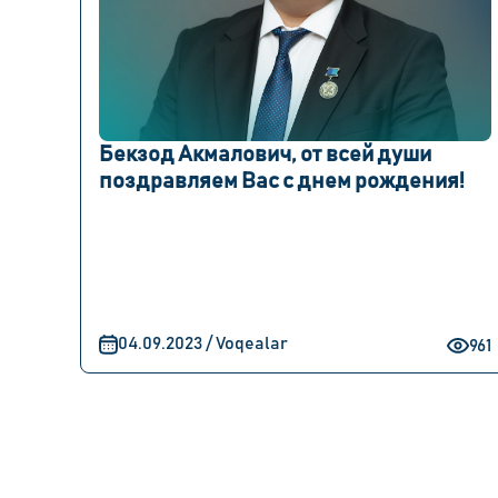
Бекзод Акмалович, от всей души
поздравляем Вас с днем ​​рождения!
04.09.2023 / Voqealar
961