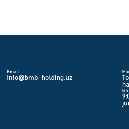
Email
Man
info@bmb-holding.uz​
To
ha
Ish
9:
j