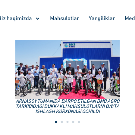
Biz haqimizda
Mahsulotlar
Yangiliklar
Med
BMB AGRO PLUS KORXONASINING OCHILISH
MAROSIMI BO‘LIB O‘TDI