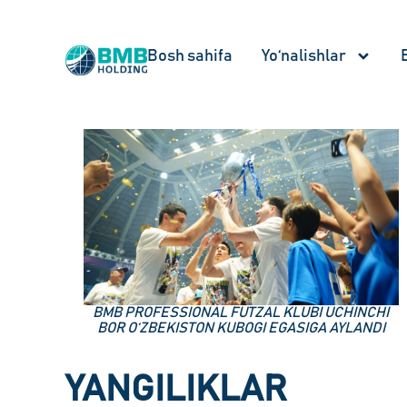
Bosh sahifa
Yo‘nalishlar
ARNASOY TUMANIDA BARPO ETILGAN BMB AGRO
NCHI
TARKIBIDAGI DUKKAKLI MAHSULOTLARNI QAYTA
NDI
ISHLASH KORXONASI OCHILDI
YANGILIKLAR