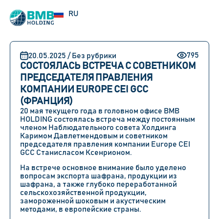
UZ
RU
EN
795
20.05.2025 / Без рубрики
СОСТОЯЛАСЬ ВСТРЕЧА С СОВЕТНИКОМ
ПРЕДСЕДАТЕЛЯ ПРАВЛЕНИЯ
КОМПАНИИ EUROPE CEI GCC
(ФРАНЦИЯ)
20 мая
текущего года в головном офисе
BMB
HOLDING
состоялась встреча между
постоянным
членом Наблюдательного совета Холдинга
Каримом Давлетмендовым
и
советником
председателя правления компании Europe CEI
GCC Станисласом Ксенрионом
.
На встрече основное внимание было уделено
вопросам экспорта шафрана, продукции из
шафрана, а также глубоко переработанной
сельскохозяйственной продукции,
замороженной шоковым и акустическим
методами, в европейские страны.