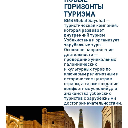
ГОРИЗОНТЫ
ТУРИЗМА
BMB Global Sayohat —
туристическая компания,
которая развивает
внутренний туризм
Узбекистана и организует
зарубежные туры.
Основное направление
деятельности —
проведение уникальных
паломнических
и культурных туров по
ключевым религиозным и
историческим центрам
страны, а также создание
комфортных условий для
знакомства узбекских
туристов с зарубежными
достопримечательностями.