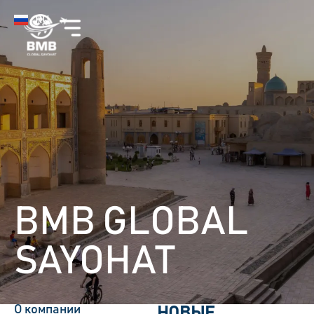
UZ
RU
EN
BMB GLOBAL
SAYOHAT
О компании
НОВЫЕ