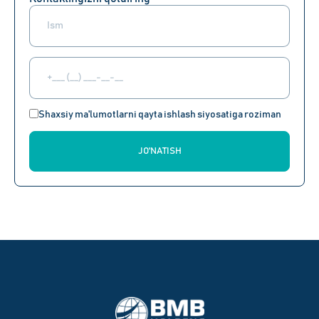
Shaxsiy ma'lumotlarni qayta ishlash siyosatiga roziman
JO'NATISH