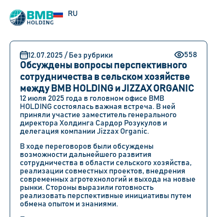
UZ
RU
EN
558
12.07.2025 / Без рубрики
Обсуждены вопросы перспективного
сотрудничества в сельском хозяйстве
между BMB HOLDING и JIZZAX ORGANIC
12 июля 2025 года в головном офисе BMB
HOLDING состоялась важная встреча. В ней
приняли участие заместитель генерального
директора Холдинга Сардор Розукулов и
делегация компании Jizzax Organic.
В ходе переговоров были обсуждены
возможности дальнейшего развития
сотрудничества в области сельского хозяйства,
реализации совместных проектов, внедрения
современных агротехнологий и выхода на новые
рынки. Стороны выразили готовность
реализовать перспективные инициативы путем
обмена опытом и знаниями.