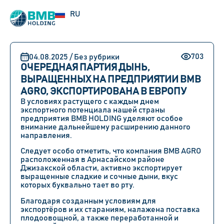
UZ
RU
EN
703
04.08.2025 / Без рубрики
ОЧЕРЕДНАЯ ПАРТИЯ ДЫНЬ,
ВЫРАЩЕННЫХ НА ПРЕДПРИЯТИИ BMB
AGRO, ЭКСПОРТИРОВАНА В ЕВРОПУ
В условиях растущего с каждым днем
экспортного потенциала нашей страны
предприятия BMB HOLDING уделяют особое
внимание дальнейшему расширению данного
направления.
Следует особо отметить, что компания BMB AGRO
расположенная в Арнасайском районе
Джизакской области, активно экспортирует
выращенные сладкие и сочные дыни, вкус
которых буквально тает во рту.
Благодаря созданным условиям для
экспортёров и их стараниям, налажена поставка
плодоовощной, а также переработанной и