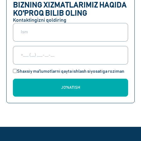
BIZNING XIZMATLARIMIZ HAQIDA
KO'PROQ BILIB OLING
Kontaktingizni qoldiring
Shaxsiy ma'lumotlarni qayta ishlash siyosatiga roziman
JO'NATISH