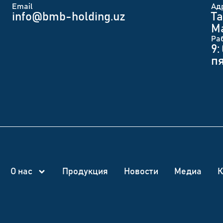
Email
Ад
info@bmb-holding.uz​
Та
Ма
Ра
9:
п
О нас
Продукция
Новости
Медиа
К