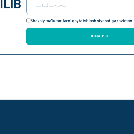
ILIB
Shaxsiy ma'lumotlarni qayta ishlash siyosatiga roziman
JO'NATISH