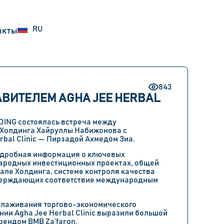
UZ
RU
EN
акты
843
АВИТЕЛЕМ AGHA JEE HERBAL
LDING состоялась встреча между
 Холдинга Хайруллы Набижонова с
bal Clinic — Пирзадой Ахмедом Зиа.
подробная информация о ключевых
ародных инвестиционных проектах, общей
але Холдинга, системе контроля качества
тверждающих соответствие международным
налаживания торгово-экономического
нии Agha Jee Herbal Clinic выразили большой
рендом BMB Za’faron.