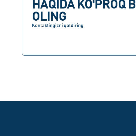
HAQIDA KO'PROQ B
OLING
Kontaktingizni qoldiring