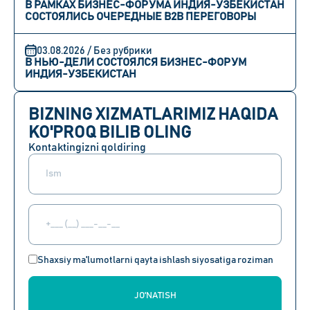
В РАМКАХ БИЗНЕС-ФОРУМА ИНДИЯ-УЗБЕКИСТАН
СОСТОЯЛИСЬ ОЧЕРЕДНЫЕ B2B ПЕРЕГОВОРЫ
03.08.2026 / Без рубрики
В НЬЮ-ДЕЛИ СОСТОЯЛСЯ БИЗНЕС-ФОРУМ
ИНДИЯ-УЗБЕКИСТАН
BIZNING XIZMATLARIMIZ HAQIDA
KO'PROQ BILIB OLING
Kontaktingizni qoldiring
Shaxsiy ma'lumotlarni qayta ishlash siyosatiga roziman
JO'NATISH