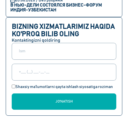
03.08.2026 / Без рубрики
В НЬЮ-ДЕЛИ СОСТОЯЛСЯ БИЗНЕС-ФОРУМ
ИНДИЯ-УЗБЕКИСТАН
BIZNING XIZMATLARIMIZ HAQIDA
KO'PROQ BILIB OLING
Kontaktingizni qoldiring
Shaxsiy ma'lumotlarni qayta ishlash siyosatiga roziman
JO'NATISH