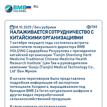
UZ
RU
EN
789
08.10.2025 / Без рубрики
НАЛАЖИВАЕТСЯ СОТРУДНИЧЕСТВО С
КИТАЙСКИМИ ОРГАНИЗАЦИЯМИ
7 октября текущего года состоялась встреча
заместителя генерального директора BMB
HOLDING Сардорбека Розукулова с президентом
китайской организации “Tianjin Shenlong Herb
Medicine Traditional Chinese Medicine Health
Research Institute” Цян Тие и руководителем
компании “Guoju (Tianjin) Medical Technology Co.,
Ltd” Ван Жуном.
В начале переговоров была представлена
подробная информация об экспортном
потенциале Холдинга, выращиваемом под
брендом BMB Za’faron натуральном шафране и
других видах переработанной
сельскохозяйственной продукции.
В свою очередь гости выразили