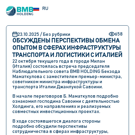
UZ
RU
EN
658
23.10.2025 / Без рубрики
ОБСУЖДЕНЫ ПЕРСПЕКТИВЫ ОБМЕНА
ОПЫТОМ В СФЕРАХ ИНФРАСТРУКТУРЫ
ТРАНСПОРТА И ЛОГИСТИКИ С ИТАЛИЕЙ
22 октября текущего года в городе Милан
(Италия) состоялась встреча председателя
Наблюдательного совета BMB HOLDING Бекзода
Маматкулова с заместителем премьер-министра,
советником министра инфраструктуры и
транспорта Италии Джанлукой Савоини.
В начале переговоров Б. Маматкулов подробно
ознакомил господина Савоини с деятельностью
Холдинга, его направлениях и реализуемых
совместных инвестиционных проектах.
В ходе состоявшегося диалога стороны
подробно обсудили перспективы
сотрудничества в сферах инфраструктуры,