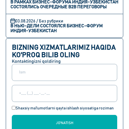
В РАМКАХ БИЗНЕС-ФОРУМА ИНДИЯ-УЗБЕКИСТАН
СОСТОЯЛИСЬ ОЧЕРЕДНЫЕ B2B ПЕРЕГОВОРЫ
03.08.2026 / Без рубрики
В НЬЮ-ДЕЛИ СОСТОЯЛСЯ БИЗНЕС-ФОРУМ
ИНДИЯ-УЗБЕКИСТАН
BIZNING XIZMATLARIMIZ HAQIDA
KO'PROQ BILIB OLING
Kontaktingizni qoldiring
Shaxsiy ma'lumotlarni qayta ishlash siyosatiga roziman
JO'NATISH