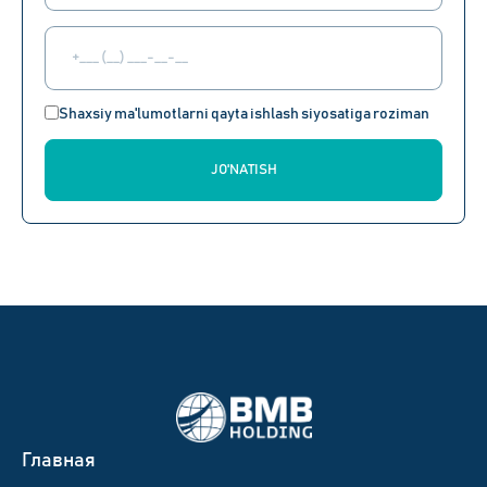
Shaxsiy ma'lumotlarni qayta ishlash siyosatiga roziman
JO'NATISH
Главная