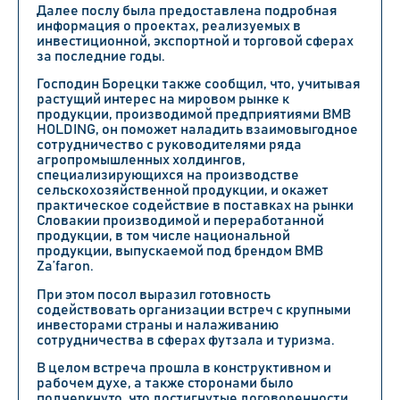
Далее послу была предоставлена подробная
информация о проектах, реализуемых в
инвестиционной, экспортной и торговой сферах
за последние годы.
Господин Борецки также сообщил, что, учитывая
растущий интерес на мировом рынке к
продукции, производимой предприятиями BMB
HOLDING, он поможет наладить взаимовыгодное
сотрудничество с руководителями ряда
агропромышленных холдингов,
специализирующихся на производстве
сельскохозяйственной продукции, и окажет
практическое содействие в поставках на рынки
Словакии производимой и переработанной
продукции, в том числе национальной
продукции, выпускаемой под брендом BMB
Za’faron.
При этом посол выразил готовность
содействовать организации встреч с крупными
инвесторами страны и налаживанию
сотрудничества в сферах футзала и туризма.
В целом встреча прошла в конструктивном и
рабочем духе, а также сторонами было
подчеркнуто, что достигнутые договоренности