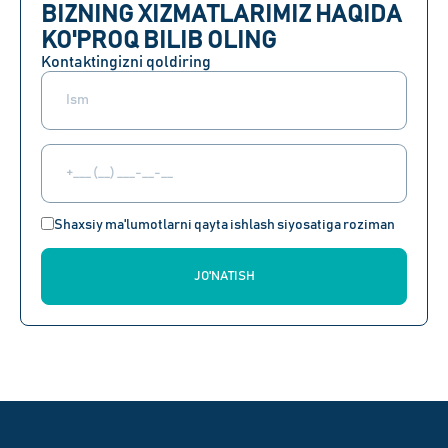
BIZNING XIZMATLARIMIZ HAQIDA
KO'PROQ BILIB OLING
Kontaktingizni qoldiring
Shaxsiy ma'lumotlarni qayta ishlash siyosatiga roziman
JO'NATISH