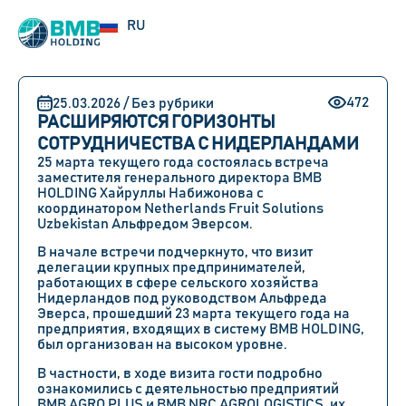
UZ
RU
EN
472
25.03.2026 / Без рубрики
РАСШИРЯЮТСЯ ГОРИЗОНТЫ
СОТРУДНИЧЕСТВА С НИДЕРЛАНДАМИ
25 марта текущего года состоялась встреча
заместителя генерального директора BMB
HOLDING Хайруллы Набижонова с
координатором Netherlands Fruit Solutions
Uzbekistan Альфредом Эверсом.
В начале встречи подчеркнуто, что визит
делегации крупных предпринимателей,
работающих в сфере сельского хозяйства
Нидерландов под руководством Альфреда
Эверса, прошедший 23 марта текущего года на
предприятия, входящих в систему BMB HOLDING,
был организован на высоком уровне.
В частности, в ходе визита гости подробно
ознакомились с деятельностью предприятий
BMB AGRO PLUS и BMB NRC AGROLOGISTICS, их