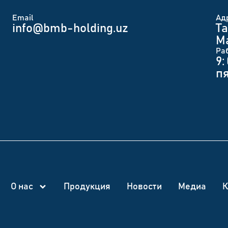
Email
Ад
info@bmb-holding.uz​
Та
Ма
Ра
9:
п
О нас
Продукция
Новости
Медиа
К