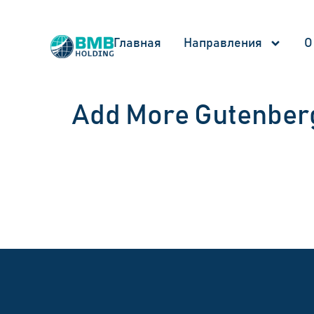
Главная
Направления
О
Add More Gutenber