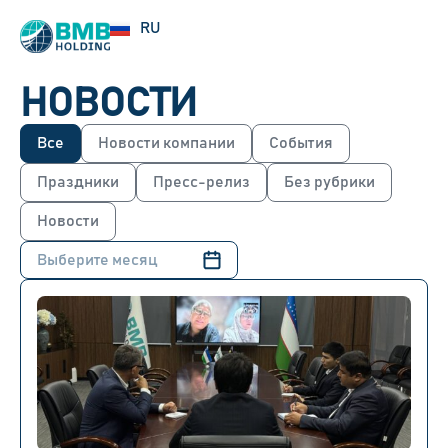
UZ
RU
EN
НОВОСТИ
Все
Новости компании
События
Праздники
Пресс-релиз
Без рубрики
Новости