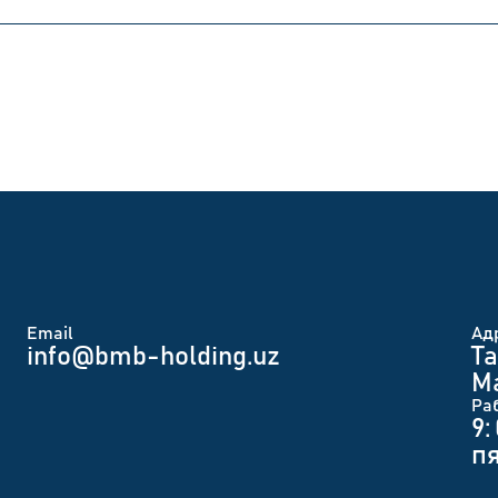
Email
Ад
info@bmb-holding.uz​
Та
Ма
Ра
9:
п