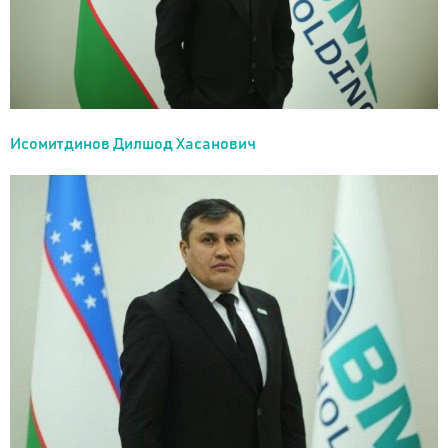
Исомитдинов Дилшод Хасанович