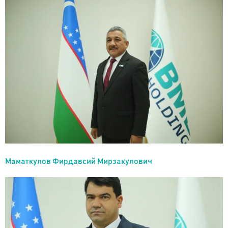
Маматкулов Фирдавсий Мирзакулович