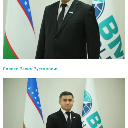
Солиев Рахим Рустамович