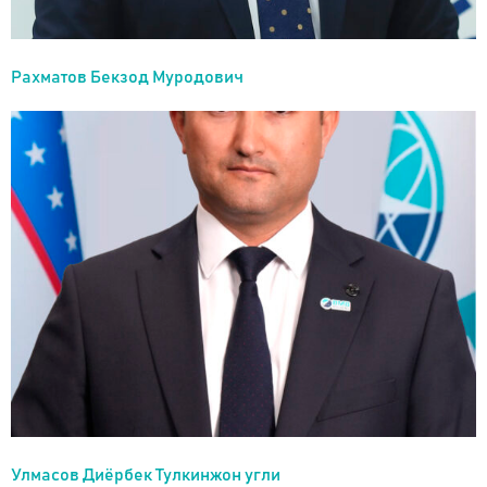
Рахматов Бекзод Муродович
Улмасов Диёрбек Тулкинжон угли