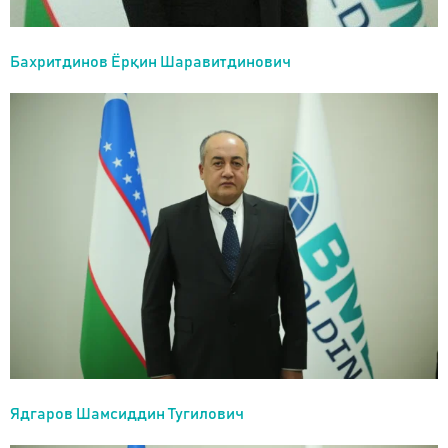
Бахритдинов Ёрқин Шаравитдинович
Ядгаров Шамсиддин Тугилович