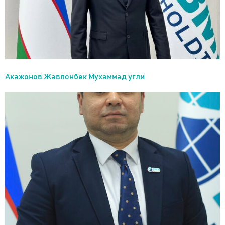
Акажонов Жавлонбек Мухаммад угли