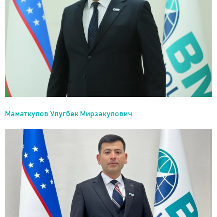
Маматкулов Улугбек Мирзакулович