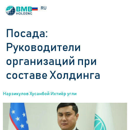
UZ
RU
EN
Посада:
Руководители
организаций при
составе Холдинга
Нарзикулов Хусанбой Ихтиёр угли