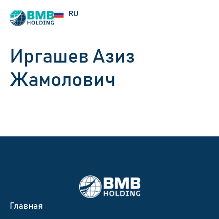
UZ
RU
EN
Иргашев Азиз
Жамолович
Главная