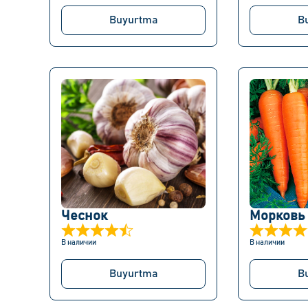
Buyurtma
B
Чеснок
Морковь
В наличии
В наличии
Buyurtma
B