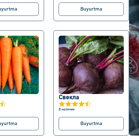
uyurtma
Buyurtma
Свекла
В наличии
uyurtma
Buyurtma