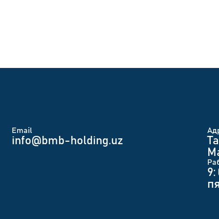
Email
Ад
info@bmb-holding.uz​
Та
Ма
Ра
9:
п