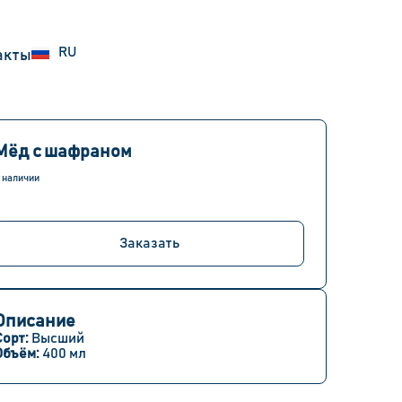
EN
RU
UZ
акты
Мёд с шафраном
 наличии
Заказать
Описание
Сорт:
Высший
Объём:
400 мл