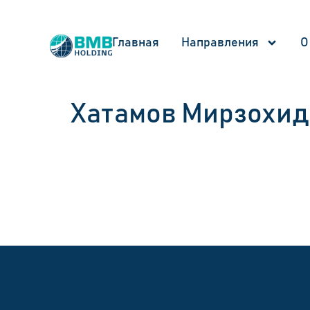
Главная
Направления
О
Хатамов Мирзохид