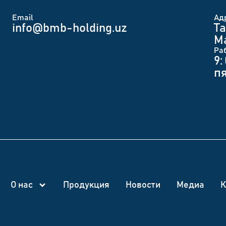
Email
Ад
info@bmb-holding.uz​
Та
Ма
Ра
9:
п
О нас
Продукция
Новости
Медиа
К