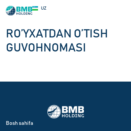
EN
UZ
RU
RO’YXATDAN O’TISH
GUVOHNOMASI
Bosh sahifa