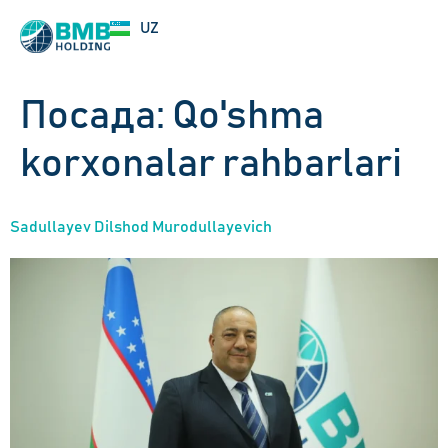
EN
UZ
RU
Посада:
Qo'shma
korxonalar rahbarlari
Sadullayev Dilshod Murodullayevich