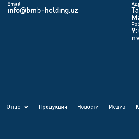
Email
Ад
info@bmb-holding.uz​
Та
Ма
Ра
9:
п
О нас
Продукция
Новости
Медиа
К