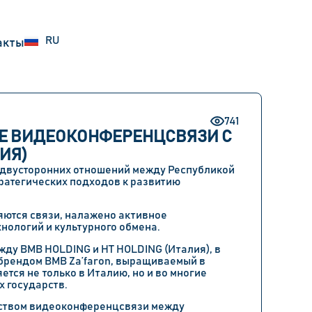
UZ
RU
EN
акты
741
ТЕ ВИДЕОКОНФЕРЕНЦСВЯЗИ С
ИЯ)
 двусторонних отношений между
Республикой
стратегических подходов к развитию
яются связи, налажено активное
хнологий и культурного обмена.
ежду
BMB HOLDING
и
HT HOLDING (Италия)
, в
 брендом BMB Za’faron, выращиваемый в
яется не только в
Италию
, но и во многие
х государств
.
дством видеоконференцсвязи между