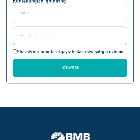
Kontaktingizni qoldiring
Shaxsiy ma'lumotlarni qayta ishlash siyosatiga roziman
JO'NATISH