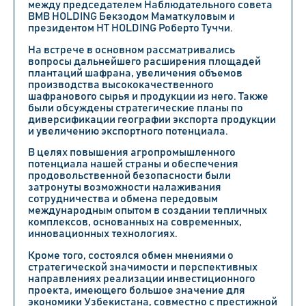
между
председателем Наблюдательного совета
BMB HOLDING Бекзодом Маматкуловым
и
президентом HT HOLDING Роберто Туччи
.
На встрече в основном рассматривались
вопросы дальнейшего расширения площадей
плантаций шафрана, увеличения объемов
производства высококачественного
шафранового сырья и продукции из него. Также
были обсуждены стратегические планы по
диверсификации географии экспорта продукции
и увеличению экспортного потенциала.
В целях повышения агропромышленного
потенциала нашей страны и обеспечения
продовольственной безопасности были
затронуты возможности налаживания
сотрудничества и обмена передовым
международным опытом в создании тепличных
комплексов, основанных на современных,
инновационных технологиях.
Кроме того, состоялся обмен мнениями о
стратегической значимости и перспективных
направлениях реализации инвестиционного
проекта, имеющего большое значение для
экономики Узбекистана, совместно с престижной