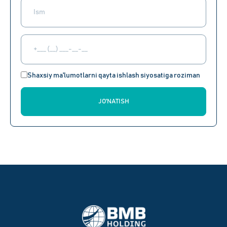
Shaxsiy ma'lumotlarni qayta ishlash siyosatiga roziman
JO'NATISH