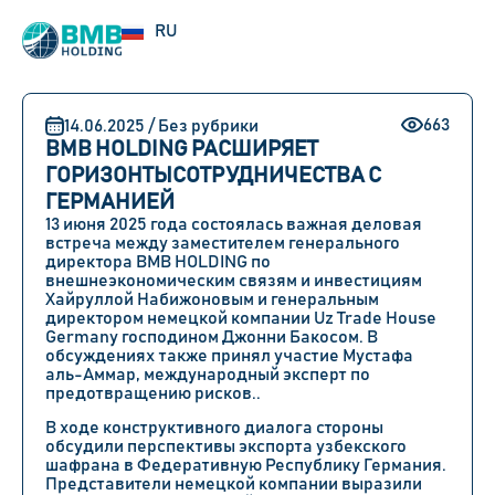
UZ
RU
EN
663
14.06.2025 / Без рубрики
BMB HOLDING РАСШИРЯЕТ
ГОРИЗОНТЫСОТРУДНИЧЕСТВА С
ГЕРМАНИЕЙ
13 июня 2025 года
состоялась важная деловая
встреча между заместителем генерального
директора
BMB HOLDING
по
внешнеэкономическим связям и инвестициям
Хайруллой Набижоновым
и генеральным
директором немецкой компании
Uz Trade House
Germany
господином
Джонни Бакосом
. В
обсуждениях также принял участие
Мустафа
аль-Аммар
, международный эксперт по
предотвращению рисков..
В ходе конструктивного диалога стороны
обсудили перспективы экспорта узбекского
шафрана в Федеративную Республику Германия.
Представители немецкой компании выразили