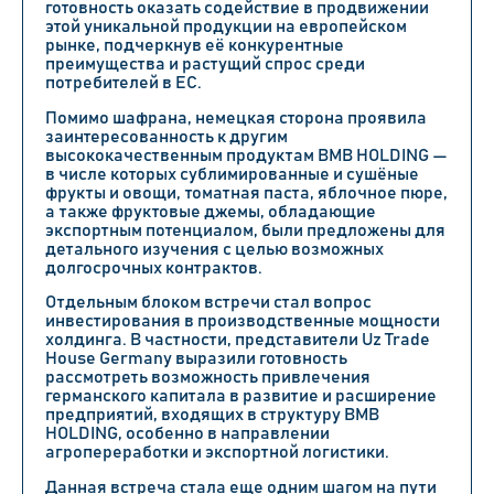
готовность оказать содействие в продвижении
этой уникальной продукции на европейском
рынке, подчеркнув её конкурентные
преимущества и растущий спрос среди
потребителей в ЕС.
Помимо шафрана, немецкая сторона проявила
заинтересованность к другим
высококачественным продуктам BMB HOLDING —
в числе которых сублимированные и сушёные
фрукты и овощи, томатная паста, яблочное пюре,
а также фруктовые джемы, обладающие
экспортным потенциалом, были предложены для
детального изучения с целью возможных
долгосрочных контрактов.
Отдельным блоком встречи стал вопрос
инвестирования в производственные мощности
холдинга. В частности, представители Uz Trade
House Germany выразили готовность
рассмотреть возможность привлечения
германского капитала в развитие и расширение
предприятий, входящих в структуру BMB
HOLDING, особенно в направлении
агропереработки и экспортной логистики.
Данная встреча стала еще одним шагом на пути