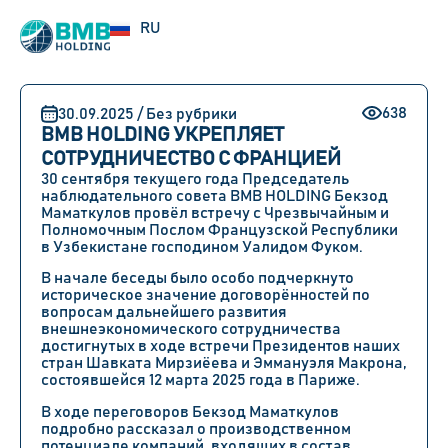
EN
RU
UZ
638
30.09.2025 / Без рубрики
BMB HOLDING УКРЕПЛЯЕТ
СОТРУДНИЧЕСТВО С ФРАНЦИЕЙ
30 сентября текущего года Председатель
наблюдательного совета BMB HOLDING Бекзод
Маматкулов провёл встречу с Чрезвычайным и
Полномочным Послом Французской Республики
в Узбекистане господином Уалидом Фуком.
В начале беседы было особо подчеркнуто
историческое значение договорённостей по
вопросам дальнейшего развития
внешнеэкономического сотрудничества
достигнутых в ходе встречи Президентов наших
стран Шавката Мирзиёева и Эммануэля Макрона,
состоявшейся 12 марта 2025 года в Париже.
В ходе переговоров Бекзод Маматкулов
подробно рассказал о производственном
потенциале компаний, входящих в состав