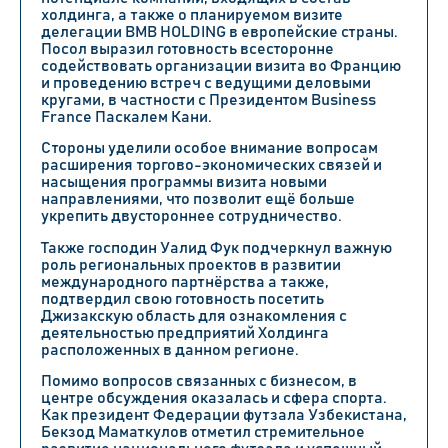
холдинга, а также о планируемом визите
делегации BMB HOLDING в европейские страны.
Посол выразил готовность всесторонне
содействовать организации визита во Францию
и проведению встреч с ведущими деловыми
кругами, в частности с Президентом Business
France Паскалем Кани.
Стороны уделили особое внимание вопросам
расширения торгово-экономических связей и
насыщения программы визита новыми
направлениями, что позволит ещё больше
укрепить двустороннее сотрудничество.
Также господин Уалид Фук подчеркнул важную
роль региональных проектов в развитии
международного партнёрства а также,
подтвердил свою готовность посетить
Джизакскую область для ознакомления с
деятельностью предприятий Холдинга
расположенных в данном регионе.
Помимо вопросов связанных с бизнесом, в
центре обсуждения оказалась и сфера спорта.
Как президент Федерации футзала Узбекистана,
Бекзод Маматкулов отметил стремительное