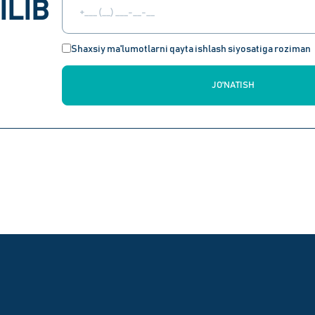
ILIB
Shaxsiy ma'lumotlarni qayta ishlash siyosatiga roziman
JO'NATISH