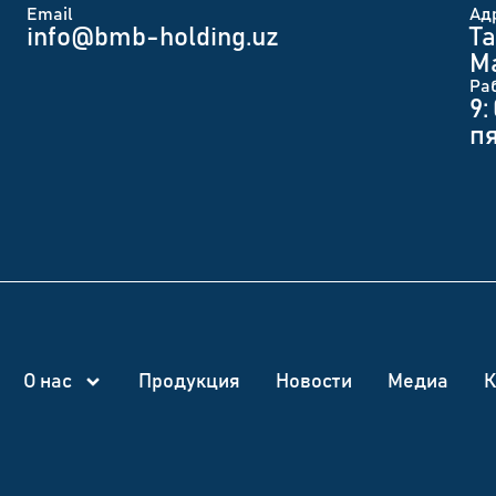
Email
Ад
info@bmb-holding.uz​
Та
Ма
Ра
9:
п
О нас
Продукция
Новости
Медиа
К