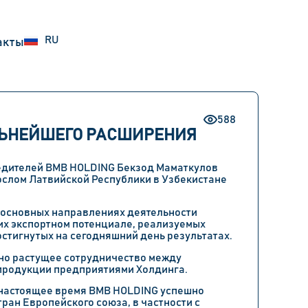
EN
RU
UZ
акты
588
ЬНЕЙШЕГО РАСШИРЕНИЯ
редителей BMB HOLDING Бекзод Маматкулов
слом Латвийской Республики в Узбекистане
 основных направлениях деятельности
их экспортном потенциале, реализуемых
остигнутых на сегодняшний день результатах.
ьно растущее сотрудничество между
зпродукции предприятиями Холдинга.
 в настоящее время BMB HOLDING успешно
ран Европейского союза, в частности с