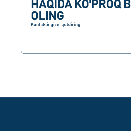
HAQIDA KO'PROQ B
OLING
Kontaktingizni qoldiring