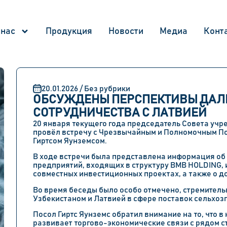
 нас
Продукция
Новости
Медиа
Конт
20.01.2026 / Без рубрики
ОБСУЖДЕНЫ ПЕРСПЕКТИВЫ ДАЛ
СОТРУДНИЧЕСТВА С ЛАТВИЕЙ
20 января текущего года председатель Совета уч
провёл встречу с Чрезвычайным и Полномочным По
Гиртсом Яунземсом.
В ходе встречи была представлена информация об
предприятий, входящих в структуру BMB HOLDING, 
совместных инвестиционных проектах, а также о д
Во время беседы было особо отмечено, стремител
Узбекистаном и Латвией в сфере поставок сельхо
Посол Гиртс Яунземс обратил внимание на то, что
развивает торгово-экономические связи с рядом ст