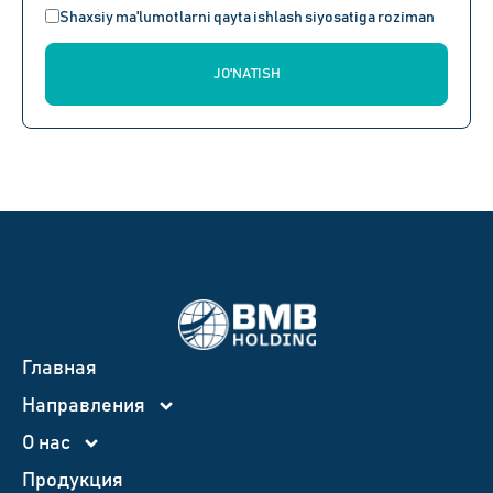
Shaxsiy ma'lumotlarni qayta ishlash siyosatiga roziman
JO'NATISH
Главная
Направления
О нас
Продукция