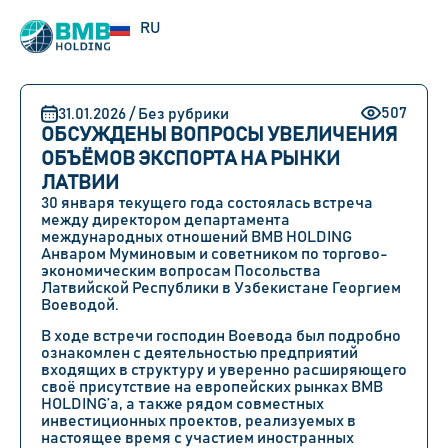
UZ
RU
EN
507
31.01.2026 / Без рубрики
ОБСУЖДЕНЫ ВОПРОСЫ УВЕЛИЧЕНИЯ
ОБЪЁМОВ ЭКСПОРТА НА РЫНКИ
ЛАТВИИ
30 января текущего года состоялась встреча
между директором департамента
международных отношений BMB HOLDING
Анваром Муминовым и советником по торгово-
экономическим вопросам Посольства
Латвийской Республики в Узбекистане Георгием
Воеводой.
В ходе встречи господин Воевода был подробно
ознакомлен с деятельностью предприятий
входящих в структуру и уверенно расширяющего
своё присутствие на европейских рынках BMB
HOLDING’а, а также рядом совместных
инвестиционных проектов, реализуемых в
настоящее время с участием иностранных