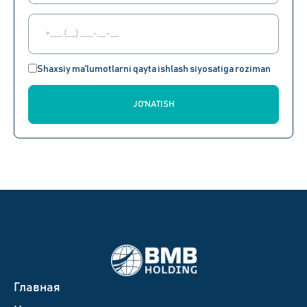
Shaxsiy ma'lumotlarni qayta ishlash siyosatiga roziman
JO'NATISH
Главная