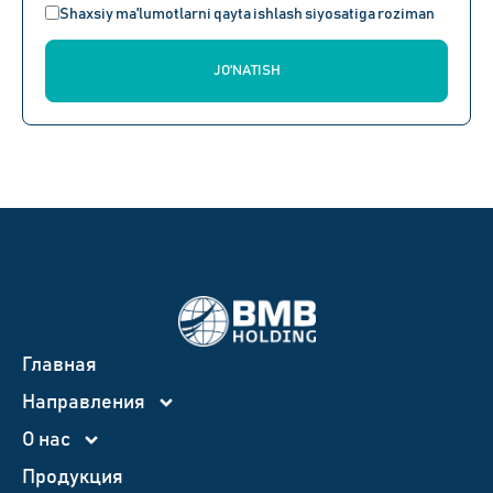
Shaxsiy ma'lumotlarni qayta ishlash siyosatiga roziman
JO'NATISH
Главная
Направления
О нас
Продукция