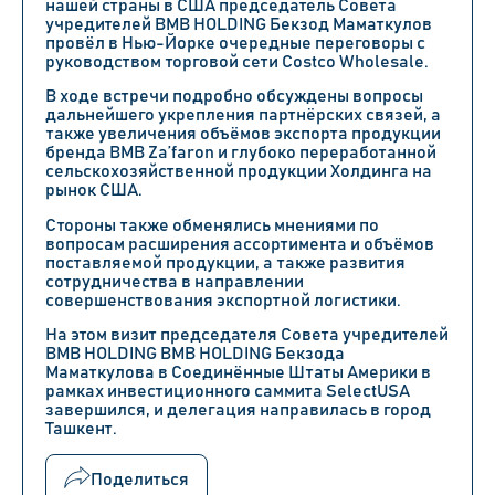
нашей страны в США председатель Совета
учредителей BMB HOLDING Бекзод Маматкулов
провёл в Нью-Йорке очередные переговоры с
руководством торговой сети Costco Wholesale.
В ходе встречи подробно обсуждены вопросы
дальнейшего укрепления партнёрских связей, а
также увеличения объёмов экспорта продукции
бренда BMB Za’faron и глубоко переработанной
сельскохозяйственной продукции Холдинга на
рынок США.
Стороны также обменялись мнениями по
вопросам расширения ассортимента и объёмов
поставляемой продукции, а также развития
сотрудничества в направлении
совершенствования экспортной логистики.
На этом визит председателя Совета учредителей
BMB HOLDING BMB HOLDING Бекзода
Маматкулова в Соединённые Штаты Америки в
рамках инвестиционного саммита SelectUSA
завершился, и делегация направилась в город
Ташкент.
Поделиться