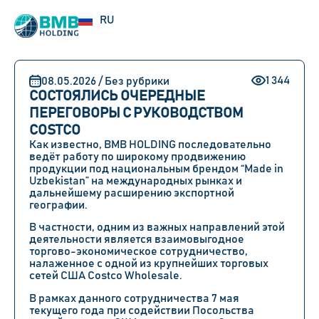
UZ
RU
EN
1 344
08.05.2026 / Без рубрики
СОСТОЯЛИСЬ ОЧЕРЕДНЫЕ
ПЕРЕГОВОРЫ С РУКОВОДСТВОМ
COSTCO
Как известно, BMB HOLDING последовательно
ведёт работу по широкому продвижению
продукции под национальным брендом “Made in
Uzbekistan” на международных рынках и
дальнейшему расширению экспортной
географии.
В частности, одним из важных направлений этой
деятельности является взаимовыгодное
торгово-экономическое сотрудничество,
налаженное с одной из крупнейших торговых
сетей США Costco Wholesale.
В рамках данного сотрудничества 7 мая
текущего года при содействии Посольства