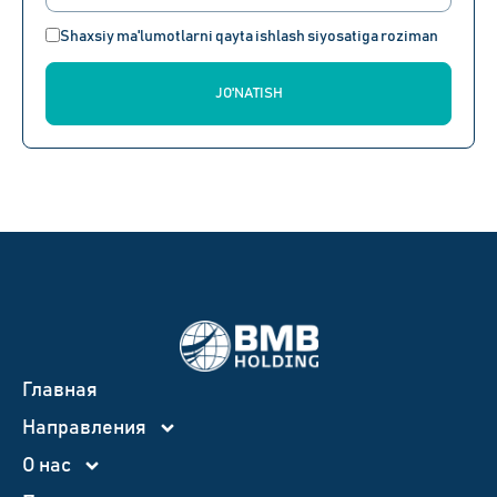
Shaxsiy ma'lumotlarni qayta ishlash siyosatiga roziman
JO'NATISH
Главная
Направления
О нас