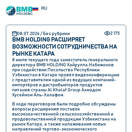
EN
RU
UZ
2 175
08.07.2026 / Без рубрики
BMB HOLDING РАСШИРЯЕТ
ВОЗМОЖНОСТИ СОТРУДНИЧЕСТВА НА
РЫНКЕ КАТАРА
8 июля текущего года заместитель генерального
директора BMB HOLDING Хайрулла Набижонов
при содействии Посольства Республики
Узбекистан в Катаре провёл видеоконференцию
с представителем одной из ведущих компаний-
импортёров и дистрибьюторов продуктов
питания страны Al Khalaf Group Ахмадом
Хусейном Аль-Халафом.
В ходе переговоров были подробно обсуждены
вопросы расширения поставок
высококачественной сельскохозяйственной и
продовольственной продукции Узбекистана на
рынок Катара, а также налаживания новых
направлений торгово-экономического