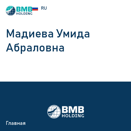
EN
RU
UZ
Мадиева Умида
Абраловна
Главная