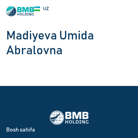
EN
UZ
RU
Madiyeva Umida
Abralovna
Bosh sahifa