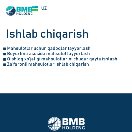
EN
UZ
RU
Ishlab chiqarish
Mahsulotlar uchun qadoqlar tayyorlash
◼
Buyurtma asosida mahsulot tayyorlash
◼
Qishloq xo’jaligi mahsulotlarini chuqur qayta ishlash
◼
Za’faronli mahsulotlar ishlab chiqarish
◼