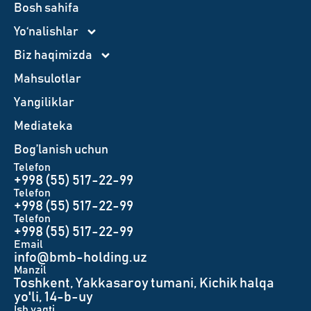
Bosh sahifa
Yo‘nalishlar
Biz haqimizda
Mahsulotlar
Yangiliklar
Mediateka
Bog’lanish uchun
Telefon
+998 (55) 517-22-99
Telefon
+998 (55) 517-22-99
Telefon
+998 (55) 517-22-99
Email
info@bmb-holding.uz​
Manzil
Toshkent, Yakkasaroy tumani, Kichik halqa
yo'li, 14-b-uy
Ish vaqti