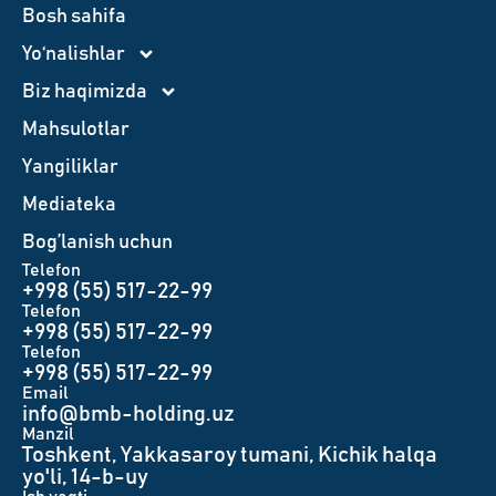
Bosh sahifa
Yo‘nalishlar
Biz haqimizda
Mahsulotlar
Yangiliklar
Mediateka
Bog’lanish uchun
Telefon
+998 (55) 517-22-99
Telefon
+998 (55) 517-22-99
Telefon
+998 (55) 517-22-99
Email
info@bmb-holding.uz​
Manzil
Toshkent, Yakkasaroy tumani, Kichik halqa
yo'li, 14-b-uy