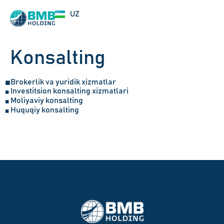
RU
UZ
EN
Konsalting
Brokerlik va yuridik xizmatlar
◼
Investitsion konsalting xizmatlari
◼
Moliyaviy konsalting
◼
Huquqiy konsalting
◼