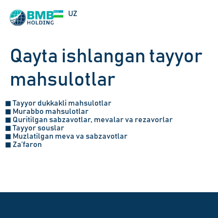
EN
UZ
RU
Qayta ishlangan tayyor
mahsulotlar
◼ Tayyor dukkakli mahsulotlar
◼ Murabbo mahsulotlar
◼ Quritilgan sabzavotlar, mevalar va rezavorlar
◼ Tayyor souslar
◼ Muzlatilgan meva va sabzavotlar
◼ Za’faron