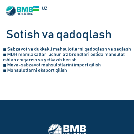
EN
UZ
RU
Sotish va qadoqlash
Sabzavot va dukkakli mahsulotlarni qadoqlash va saqlash
◼
MDH mamlakatlari uchun o’z brendlari ostida mahsulot
◼
ishlab chiqarish va yetkazib berish
Meva-sabzavot mahsulotlarini import qilish
◼
Mahsulotlarni eksport qilish
◼