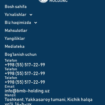
Bosh sahifa
Yo‘nalishlar
Biz haqimizda
Mahsulotlar
Yangiliklar
Mediateka
Bog’lanish uchun
Telefon
+998 (55) 517-22-99
Telefon
+998 (55) 517-22-99
Telefon
+998 (55) 517-22-99
Email
info@bmb-holding.uz​
Manzil
Toshkent, Yakkasaroy tumani, Kichik halqa
yo'li, 14-b-uy