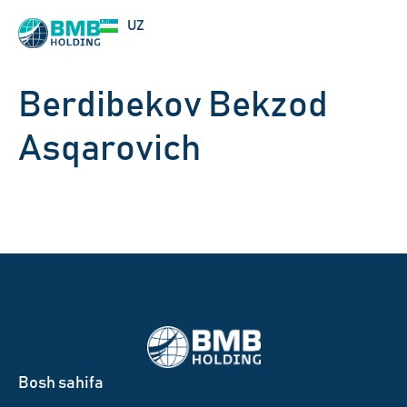
EN
UZ
RU
Berdibekov Bekzod
Asqarovich
Bosh sahifa