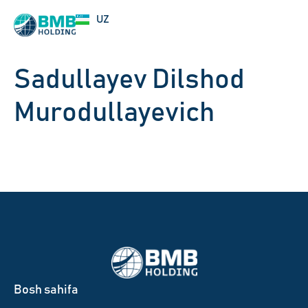
EN
UZ
RU
Sadullayev Dilshod
Murodullayevich
Bosh sahifa