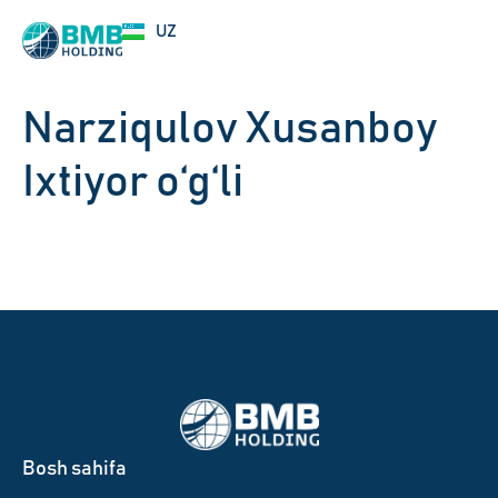
EN
UZ
RU
Narziqulov Xusanboy
Ixtiyor o‘g‘li
Bosh sahifa