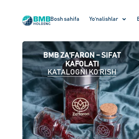
Bosh sahifa
Yo‘nalishlar
BMB ZA'FARON – SIFAT
KAFOLATI
KATALOGNI KO‘RISH