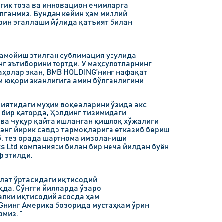
огик тоза ва инновацион ечимларга
лганмиз. Бундан кейин ҳам миллий
рин эгаллаши йўлида қатъият билан
намойиш этилган сублимация усулида
нг эътиборини тортди. У маҳсулотларнинг
аҳолар экан, BMB HOLDING’нинг нафақат
м юқори эканлигига амин бўлганлигини
иятидаги муҳим воқеаларини ўзида акс
 бир қаторда, Ҳолдинг тизимидаги
ва чуқур қайта ишланган қишлоқ хўжалиги
энг йирик савдо тармоқларига етказиб бериш
, тез орада шартнома имзоланиши
s Ltd
компанияси билан бир неча йилдан буён
ф этилди.
лат ўртасидаги иқтисодий
да. Сўнгги йилларда ўзаро
алки иқтисодий асосда ҳам
нинг Америка бозорида мустаҳкам ўрин
миз. ”