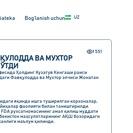
EN
UZ
RU
iateka
Bog’lanish uchun
1 551
ҚУЛОДДА ВА МУХТОР
 ЎТДИ
фисида
Ҳолдинг Кузатув Кенгаши раиси
аги Фавқулодда ва Мухтор элчиси Жонатан
идаги яқинда ишга туширилган корхоналар,
ойиҳалар фаолияти билан таништирилди.
а
FDA
рухсатномасининг амал қилиш муддати
Ўзбекистон маҳсулотларининг АҚШ бозоридаги
канлиги маълум қилинди.