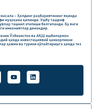
 масала – Ҳолдинг раҳбариятининг яқинда
фи муҳокама қилинди. Ушбу ташриф
влар ташкил этилиши белгиланди. Бу янги
нги имкониятлар демакдир.
Хеник
Ўзбекистон ва АҚШ ишбилармон
одий ҳамда инвестициявий ҳамкорликни
лар ҳажми ва турини кўпайтиришга ҳамда тез