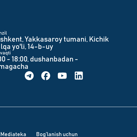
zil
shkent, Yakkasaroy tumani, Kichik
lqa yo'li, 14-b-uy
 vaqti
00 - 18:00, dushanbadan -
umagacha
Mediateka
Bog’lanish uchun