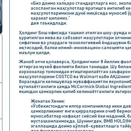
«Биз доимо халқаро стандартларга мос, экол
асосланган маҳсулотлар яратишга интилиб ке
маҳсулотларимизни дунё миқёсида муносиб ў
ҳаракат қиламиз.”
дея таъкидлади.
Ҳолдинг Бош офисида ташкил этилган шоу-румда 
қуритилган мева ва сабзавот маҳсулотлари элчини
сифатини ва улардаги технологиявий ёндашувни б
иқтисодий, балки илмий-инновацион салоҳияти ҳа
маълум қилди.
Жаноб элчи қолаверса, Ҳолдингнинг
8 йиллик
фаол
эттирган музей фаолияти билан танишди. Шу билан
корхоналар томонидан етиштирилаётган заъфарон 
маҳсулотларини
COSTCO
ва
Walmart
каби АҚШнинг 
борасидаги келишувлар муваффақиятли якунланиб
кутилаётганлиги ҳамда
McCormick Global Ingredient
яқиндан ҳамкорлик қилиб келинаётганлиги эътиро
Жонатан Хеник:
«Ўзбекистондаги илғор компаниялар икки дав
ҳамкорликнинг янги қирраларини очиб бермоқ
муносабатлар нафақат сиёсий ёки маданий, б
мустаҳкамланмоқда. Шунингдек, BMB HOLDING
эгаллашида доимо қўллаб-қувватлашга тайёр