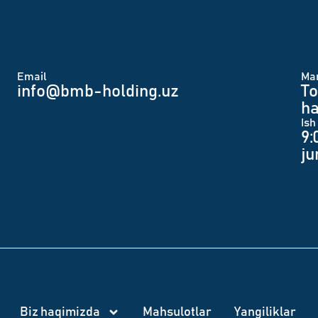
Email
Man
info@bmb-holding.uz​
To
ha
Ish
9:
j
Biz haqimizda
Mahsulotlar
Yangiliklar