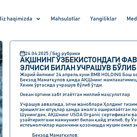
Biz haqimizda
Mahsulotlar
Yangiliklar
Med
24.04.2025 / Без рубрики
АҚШНИНГ ЎЗБЕКИСТОНДАГИ ФАВ
ЭЛЧИСИ БИЛАН УЧРАШУВ БЎЛИБ
Жорий йилнинг
24 апрель
куни
BMB HOLDING
Бош о
Бекзод Маматқулов
ҳамда
АҚШнинг мамлакатимизд
Хеник
ўртасида учрашув бўлиб ўтди.
Океан ортини забт этаётган миллий маҳсулотлар
Учрашув аввалида, элчи жаноблари Ҳолдинг тизим
эришилган ютуқлар ҳамда амалга оширилаётган л
Шунингдек, АҚШнинг
USDA Organic
сертификати в
узайтирилгани мамнуният билан қайд этилиб, бу 
истеъмолчилар ишончини қозонишда муҳим омил э
Бекзод Маматқулов: