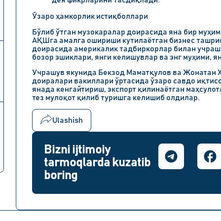
дея фикрларини тасдиқлади.
Ўзаро ҳамкорлик истиқболлари
Бўлиб ўтган музокаралар доирасида яна бир муҳим
АҚШга амалга ошириши кутилаётган бизнес ташри
доирасида америкалик тадбиркорлар билан учрашу
бозор эшиклари, янги келишувлар ва энг муҳими, я
Учрашув якунида
Бекзод Маматқулов
ва
Жонатан 
доиралари вакиллари ўртасида ўзаро савдо иқтис
янада кенгайтириш, экспорт қилинаётган маҳсулот
тез мулоқот қилиб туришга келишиб олдилар.
Ulashish
Bizni ijtimoiy
tarmoqlarda kuzatib
boring