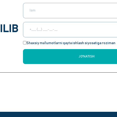
ILIB
Shaxsiy ma'lumotlarni qayta ishlash siyosatiga roziman
JO'NATISH