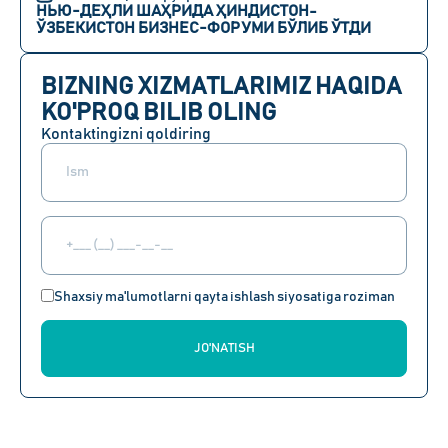
НЬЮ-ДЕҲЛИ ШАҲРИДА ҲИНДИСТОН-
ЎЗБЕКИСТОН БИЗНЕС-ФОРУМИ БЎЛИБ ЎТДИ
BIZNING XIZMATLARIMIZ HAQIDA
KO'PROQ BILIB OLING
Kontaktingizni qoldiring
Shaxsiy ma'lumotlarni qayta ishlash siyosatiga roziman
JO'NATISH