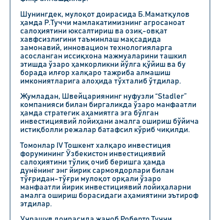
Шунингдек, мулоқот доирасида
Б.Маматқулов
ҳамда
Р.Туччи
мамлакатимизнинг агросаноат
салоҳиятини юксалтириш ва озиқ-овқат
хавфсизлигини таъминлаш мақсадида
замонавий, инновацион технологияларга
асосланган иссиқхона мажмуаларини ташкил
этишда ўзаро ҳамкорликни йўлга қўйиш ва бу
борада илғор халқаро тажриба алмашиш
имкониятларига алоҳида тўхталиб ўтдилар.
Жумладан, Швейцариянинг нуфузли
“Stadler”
компанияси билан биргаликда ўзаро манфаатли
ҳамда стратегик аҳамиятга эга бўлган
инвестициявий лойиҳани амалга ошириш бўйича
истиқболли режалар батафсил кўриб чиқилди.
Томонлар IV Тошкент халқаро инвестиция
форумининг Ўзбекистон инвестициявий
салоҳиятини тўлиқ очиб беришга ҳамда
дунёнинг энг йирик сармоядорлари билан
тўғридан-тўғри мулоқот орқали ўзаро
манфаатли йирик инвестициявий лойиҳаларни
амалга ошириш борасидаги аҳамиятини эътироф
этдилар.
Учрашув доирасида жаноб
Роберто Туччи