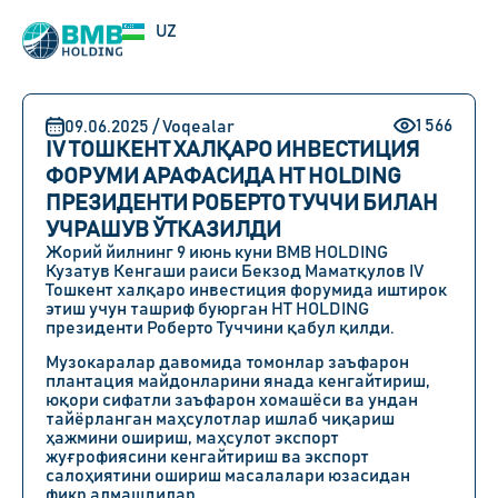
EN
UZ
RU
1 566
09.06.2025 / Voqealar
IV ТОШКЕНТ ХАЛҚАРО ИНВЕСТИЦИЯ
ФОРУМИ АРАФАСИДА HT HOLDING
ПРЕЗИДЕНТИ РОБЕРТО ТУЧЧИ БИЛАН
УЧРАШУВ ЎТКАЗИЛДИ
Жорий йилнинг
9 июнь
куни
BMB HOLDING
Кузатув Кенгаши раиси Бекзод Маматқулов
IV
Тошкент халқаро инвестиция форумида иштирок
этиш учун ташриф буюрган HT HOLDING
президенти Роберто Туччини
қабул қилди.
Музокаралар давомида томонлар заъфарон
плантация майдонларини янада кенгайтириш,
юқори сифатли заъфарон хомашёси ва ундан
тайёрланган маҳсулотлар ишлаб чиқариш
ҳажмини ошириш, маҳсулот экспорт
жуғрофиясини кенгайтириш ва экспорт
салоҳиятини ошириш масалалари юзасидан
фикр алмашдилар.