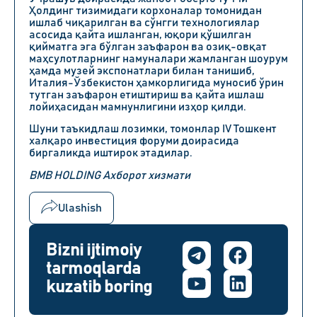
Ҳолдинг тизимидаги корхоналар томонидан
ишлаб чиқарилган ва сўнгги технологиялар
асосида қайта ишланган, юқори қўшилган
қийматга эга бўлган заъфарон ва озиқ-овқат
маҳсулотларнинг намуналари жамланган шоурум
ҳамда музей экспонатлари билан танишиб,
Италия-Ўзбекистон
ҳамкорлигида муносиб ўрин
тутган заъфарон етиштириш ва қайта ишлаш
лойиҳасидан мамнунлигини изҳор қилди.
Шуни таъкидлаш лозимки, томонлар IV Тошкент
халқаро инвестиция форуми доирасида
биргаликда иштирок этадилар.
BMB HOLDING Ахборот хизмати
Ulashish
Bizni ijtimoiy
tarmoqlarda
kuzatib boring