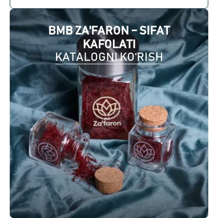
BMB ZA'FARON – SIFAT
KAFOLATI
KATALOGNI KO‘RISH