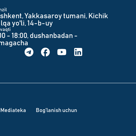
zil
shkent, Yakkasaroy tumani, Kichik
lqa yo'li, 14-b-uy
 vaqti
00 - 18:00, dushanbadan -
umagacha
Mediateka
Bog’lanish uchun