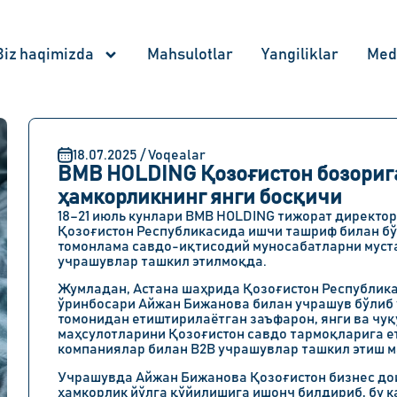
Biz haqimizda
Mahsulotlar
Yangiliklar
Med
18.07.2025 / Voqealar
BMB HOLDING Қозоғистон бозорига
ҳамкорликнинг янги босқичи
18–21 июль кунлари BMB HOLDING тижорат директо
Қозоғистон Республикасида ишчи ташриф билан бў
томонлама савдо-иқтисодий муносабатларни муст
учрашувлар ташкил этилмоқда.
Жумладан, Астана шаҳрида Қозоғистон Республика
ўринбосари Айжан Бижанова билан учрашув бўлиб
томонидан етиштирилаётган заъфарон, янги ва чу
маҳсулотларини Қозоғистон савдо тармоқларига е
компаниялар билан B2B учрашувлар ташкил этиш м
Учрашувда Айжан Бижанова Қозоғистон бизнес до
ҳамкорлик йўлга қўйилишига ишонч билдириб, бу к