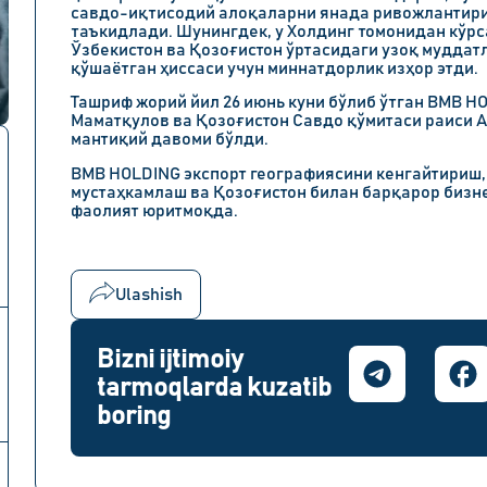
савдо-иқтисодий алоқаларни янада ривожлантири
таъкидлади. Шунингдек, у Холдинг томонидан кўрс
Ўзбекистон ва Қозоғистон ўртасидаги узоқ мудда
қўшаётган ҳиссаси учун миннатдорлик изҳор этди.
Ташриф жорий йил 26 июнь куни бўлиб ўтган BMB H
Маматқулов ва Қозоғистон Савдо қўмитаси раиси 
мантиқий давоми бўлди.
BMB HOLDING экспорт географиясини кенгайтириш,
мустаҳкамлаш ва Қозоғистон билан барқарор бизн
фаолият юритмоқда.
Ulashish
Bizni ijtimoiy
tarmoqlarda kuzatib
boring