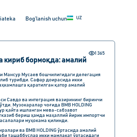
EN
UZ
RU
iateka
Bog’lanish uchun
1 365
 кириб бормоқда: амалий
ри Мансур Мусаев бошчилигидаги делегация
либ турибди. Сафар доирасида икки
аҳкамлашга қаратилган қатор амалий
си Савдо ва интеграция вазирининг биринчи
 ўтди. Музокаралар чоғида BMB HOLDING
қур қайта ишланган мева-сабзавот
тказиб бериш ҳамда маҳаллий йирик импортчи
асалалари муҳокама қилинди.
иралари ва BMB HOLDING ўртасида амалий
аби ташаббуслар икки мамлакат ўртасидаги