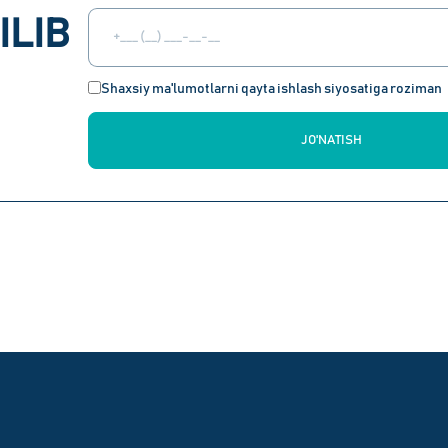
ILIB
Shaxsiy ma'lumotlarni qayta ishlash siyosatiga roziman
JO'NATISH