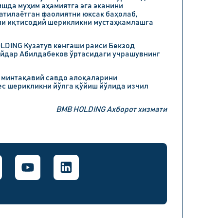
шда муҳим аҳамиятга эга эканини
атилаётган фаолиятни юксак баҳолаб,
тли иқтисодий шерикликни мустаҳкамлашга
OLDING Кузатув кенгаши раиси Бекзод
Айдар Абилдабеков ўртасидаги учрашувнинг
 минтақавий савдо алоқаларини
ес шерикликни йўлга қўйиш йўлида изчил
BMB HOLDING Ахборот хизмати