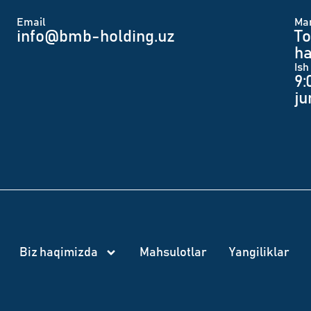
Email
Man
info@bmb-holding.uz​
To
ha
Ish
9:
j
Biz haqimizda
Mahsulotlar
Yangiliklar