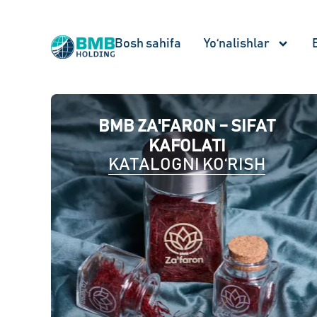
Bosh sahifa
Yo‘nalishlar
BMB ZA'FARON – SIFAT
KAFOLATI
KATALOGNI KO‘RISH