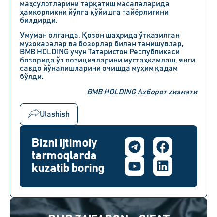
маҳсулотларини тарқатиш масалаларида
ҳамкорликни йўлга қўйишга тайёрлигини
билдирди.
Умуман олганда, Қозон шаҳрида ўтказилган
музокаралар ва бозорлар билан танишувлар,
BMB HOLDING учун Татаристон Республикаси
бозорида ўз позицияларини мустаҳкамлаш, янги
савдо йўналишларини очишда муҳим қадам
бўлди.
BMB HOLDING Ахборот хизмати
Ulashish
Bizni ijtimoiy
tarmoqlarda
kuzatib boring