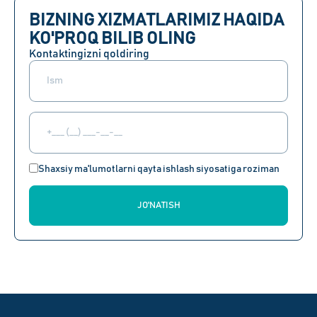
BIZNING XIZMATLARIMIZ HAQIDA
KO'PROQ BILIB OLING
Kontaktingizni qoldiring
Shaxsiy ma'lumotlarni qayta ishlash siyosatiga roziman
JO'NATISH