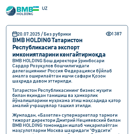
EN
UZ
RU
1 387
20.07.2025 / Без рубрики
BMB HOLDING Татаристон
Республикасига экспорт
имкониятларини кенгайтирмоқда
BMB HOLDING Бош директори ўринбосари
Сардор Розуқулов бошчилигидаги
делегациянинг Россия Федерацияси бўйлаб
амалга оширилаётган ишчи сафари Қозон
шаҳрида давом эттирилди.
Татаристон Республикасининг бизнес муҳити
билан яқиндан танишиш ва ҳамкорлик
йўналишларини муҳокама этиш мақсадида қатор
амалий учрашувлар ташкил этилди.
Жумладан, «Бахетле» супермаркетлар тармоғи
тижорат директори Дмитрий Нецияевский билан
BMB HOLDING томонидан ишлаб чиқарилаётган
маҳсулотларни Москва шаҳридаги “Фудсити”