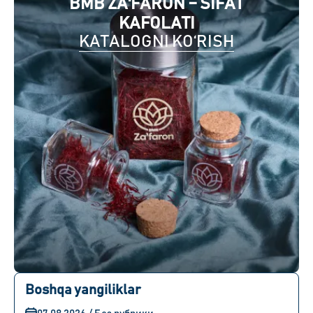
BMB ZA'FARON – SIFAT
KAFOLATI
KATALOGNI KO‘RISH
Boshqa yangiliklar