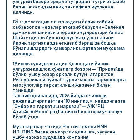
улгуржи бозори орқали тўғридан-тўғри етказиб
бериш юзасидан аниқ таклифлар муҳокама
қилинди.
Сўнг делегация минтақадаги йирик табиий
сабзавот ва мевалар етказиб берувчи «Зелёная
дача» компанияси операцион директори Алмаз
Шайхутдинов билан қовун маҳсулотларини
йирик партияларда етказиб бериш ва бошқа
йўналишлардаги ҳамкорлик шартлари муҳокама
қилинди.
19 июль куни делегация Қозондаги йирик
улгуржи қишлоқ хўжалиги бозори — “Привоз”да
бўлиб, ушбу бозор орқали бутун Татаристон
Республикаси бўйлаб турли чакана тармоқларга
маҳсулотлар тарқатилиши жараёни билан
танишди.
Ташриф доирасида, 2026 йилда очилиши
режалаштирилаётган 110 минг кв.м. майдонга эга
“Омбор ва тарқатиш маркази” — АЖ “РЦ
АзияАгроМолл” раҳбарияти билан ҳам учрашув
бўлиб ўтди.
Музокаралар чоғида Россия томони BMB
HOLDING билан ҳамкорлик қилишга, хусусан,
ушбу марказ ҳудудида компания