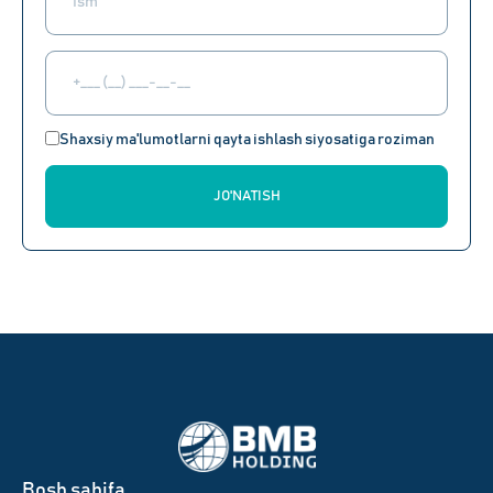
Shaxsiy ma'lumotlarni qayta ishlash siyosatiga roziman
JO'NATISH
Bosh sahifa