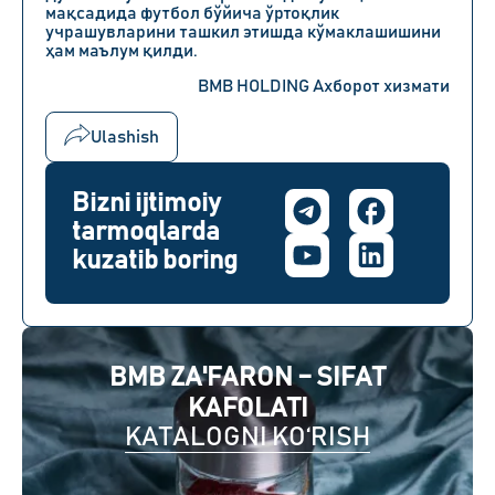
мақсадида футбол бўйича ўртоқлик
учрашувларини ташкил этишда кўмаклашишини
ҳам маълум қилди.
BMB HOLDING Ахборот хизмати
Ulashish
Bizni ijtimoiy
tarmoqlarda
kuzatib boring
BMB ZA'FARON – SIFAT
KAFOLATI
KATALOGNI KO‘RISH