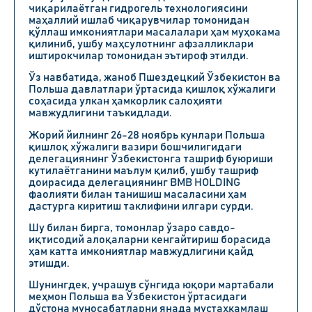
чиқарилаётган гидрогель технологиясини
маҳаллий ишлаб чиқарувчилар томонидан
қўллаш имкониятлари масалалари ҳам муҳокама
қилиниб, ушбу маҳсулотнинг афзалликлари
иштирокчилар томонидан эътироф этилди.
Ўз навбатида, жаноб Пшездецкий Ўзбекистон ва
Польша давлатлари ўртасида қишлоқ хўжалиги
соҳасида улкан ҳамкорлик салоҳияти
мавжудлигини таъкидлади.
Жорий йилнинг 26-28 ноябрь кунлари Польша
қишлоқ хўжалиги вазири бошчилигидаги
делегациянинг Ўзбекистонга ташриф буюриши
кутилаётганини маълум қилиб, ушбу ташриф
доирасида делегациянинг BMB HOLDING
фаолияти билан танишиш масаласини ҳам
дастурга киритиш таклифини илгари сурди.
Шу билан бирга, томонлар ўзаро савдо-
иқтисодий алоқаларни кенгайтириш борасида
ҳам катта имкониятлар мавжудлигини қайд
этишди.
Шунингдек, учрашув сўнгида юқори мартабали
меҳмон Польша ва Ўзбекистон ўртасидаги
дўстона муносабатларни янада мустаҳкамлаш