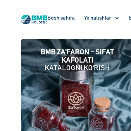
Bosh sahifa
Yo‘nalishlar
BMB ZA'FARON – SIFAT
KAFOLATI
KATALOGNI KO‘RISH