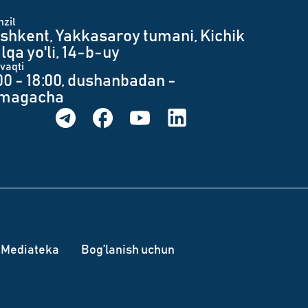
zil
shkent, Yakkasaroy tumani, Kichik
lqa yo'li, 14-b-uy
 vaqti
00 - 18:00, dushanbadan -
umagacha
Mediateka
Bog’lanish uchun