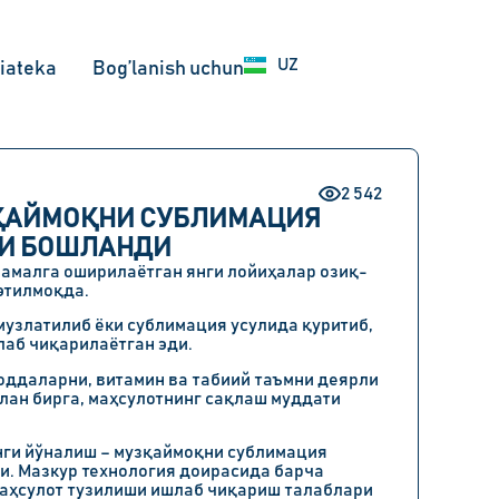
RU
UZ
EN
iateka
Bog’lanish uchun
2 542
ЗҚАЙМОҚНИ СУБЛИМАЦИЯ
РИ БОШЛАНДИ
амалга оширилаётган янги лойиҳалар озиқ-
этилмоқда.
музлатилиб ёки сублимация усулида қуритиб,
лаб чиқарилаётган эди.
оддаларни, витамин ва табиий таъмни деярли
лан бирга, маҳсулотнинг сақлаш муддати
янги йўналиш – музқаймоқни сублимация
и. Мазкур технология доирасида барча
маҳсулот тузилиши ишлаб чиқариш талаблари