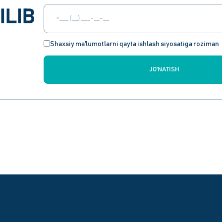
ILIB
Shaxsiy ma'lumotlarni qayta ishlash siyosatiga roziman
JO'NATISH