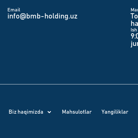
Email
Man
info@bmb-holding.uz​
To
ha
Ish
9:
j
Biz haqimizda
Mahsulotlar
Yangiliklar