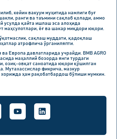
илиб, кейин вакуум муҳитида намлиги буғ
шакли, ранги ва таъмини сақлаб қолади, аммо
ай усулда қайта ишлаш эса алоҳида
ут маҳсулотлари, ёғ ва шакар миқдори юқори.
йўқотмаслик, сақлаш муддати, қадоқлаш
иҳатлар атрофлича ўрганиляпти.
я ва Европа давлатларида учрайди. BMB AGRO
асида маҳаллий бозорда янги турдаги
ди, озиқ-овқат саноатида юқори қўшилган
а. Мутахассислар фикрича, мазкур
и хорижда ҳам рақобатбардош бўлиши мумкин.