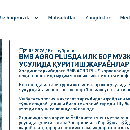
Biz haqimizda
Mahsulotlar
Yangiliklar
Med
21.02.2026 / Без рубрики
BMB AGRO PLUSДА ИЛК БОР МУ
УСУЛИДА ҚУРИТИШ ЖАРАЁНЛА
Холдинг таркибидаги BMB AGRO PLUS корхонасида 
овқат саноатида муҳим янгилик сифатида эътироф 
Корхонада илгари турли хил мевалар шок усулида 
чуқур қайта ишланган, экспортбоп маҳсулотлар иш
Ушбу технология маҳсулот таркибидаги фойдали м
тўлиқ сақлаб қолиши билан ажралиб туради. Шу би
узаяди ва уни ташиш қулайлашади.
Эндиликда эса корхона Ўзбекистон учун мутлақо 
усулида қуритиш жараёнларини илк бор йўлга қўйд
жараёнлар, ҳарорат режими, намлик даражаси ва 