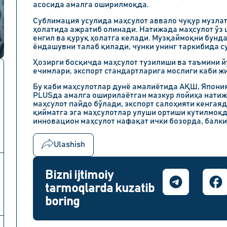
асосида амалга оширилмоқда.
Сублимация усулида маҳсулот аввало чуқур музлат
ҳолатида ажратиб олинади. Натижада маҳсулот ўз 
енгил ва қуруқ ҳолатга келади. Музқаймоқни бунд
ёндашувни талаб қилади, чунки унинг таркибида с
Ҳозирги босқичда маҳсулот тузилиши ва таъмини 
ечимлари, экспорт стандартларига мослиги каби ж
Бу каби маҳсулотлар дунё амалиётида АҚШ, Япони
PLUSда амалга оширилаётган мазкур лойиҳа натиж
маҳсулот пайдо бўлади, экспорт салоҳияти кенгая
қийматга эга маҳсулотлар улуши ортиши кутилмоқд
инновацион маҳсулот нафақат ички бозорда, балк
Ulashish
Bizni ijtimoiy
tarmoqlarda kuzatib
boring