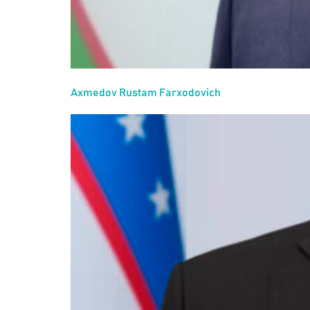
Axmedov Rustam Farxodovich