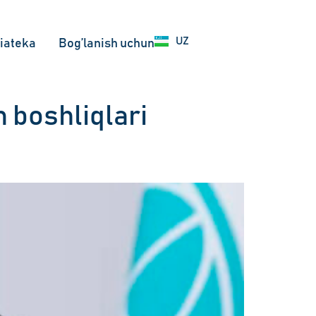
EN
UZ
RU
iateka
Bog’lanish uchun
m boshliqlari