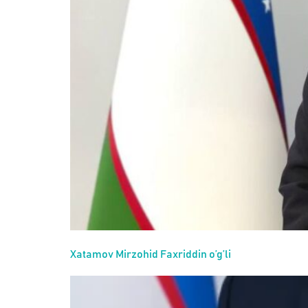
Xatamov Mirzohid Faxriddin o’g’li