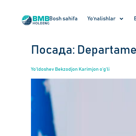
Bosh sahifa
Yo‘nalishlar
Посада:
Departament
Yo‘ldoshev Bekzodjon Karimjon o‘g‘li