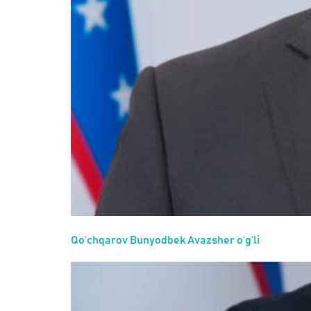
Qo‘chqarov Bunyodbek Avazsher o‘g‘li