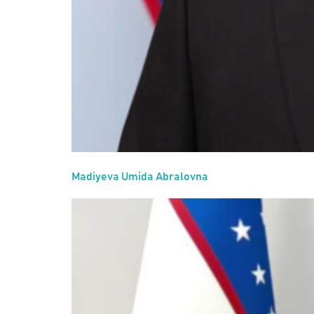
Madiyeva Umida Abralovna