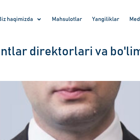
Biz haqimizda
Mahsulotlar
Yangiliklar
Med
lar direktorlari va bo'li