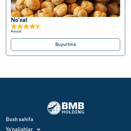
No’xat
Mavjud
Buyurtma
Bosh sahifa
Yo‘nalishlar