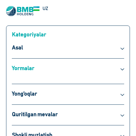
EN
UZ
RU
Kategoriyalar
Asal
Yormalar
Yong'oqlar
Quritilgan mevalar
Shokli muzlatish