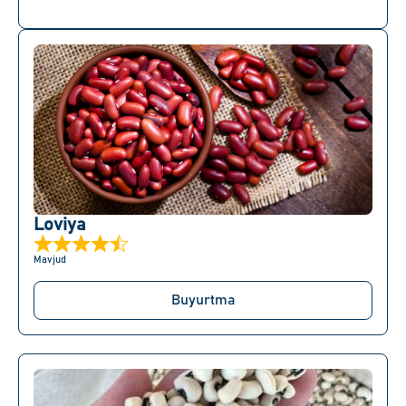
Loviya
Mavjud
Buyurtma