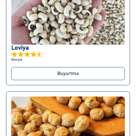
Loviya
Mavjud
Buyurtma